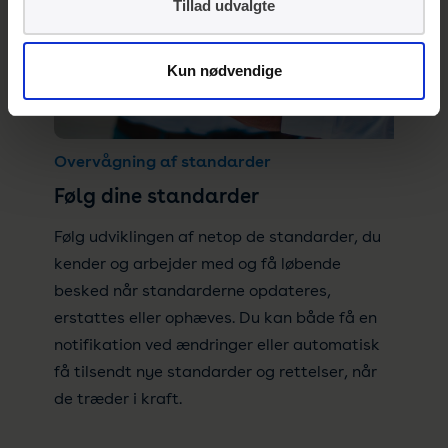
Tillad udvalgte
Kun nødvendige
Overvågning af standarder
Følg dine standarder
Følg udviklingen af netop de standarder, du
kender og arbejder med og få løbende
besked når standarderne opdateres,
erstattes eller ophæves. Du kan både få en
notifikation ved ændringer eller automatisk
få tilsendt nye standarder og rettelser, når
de træder i kraft.