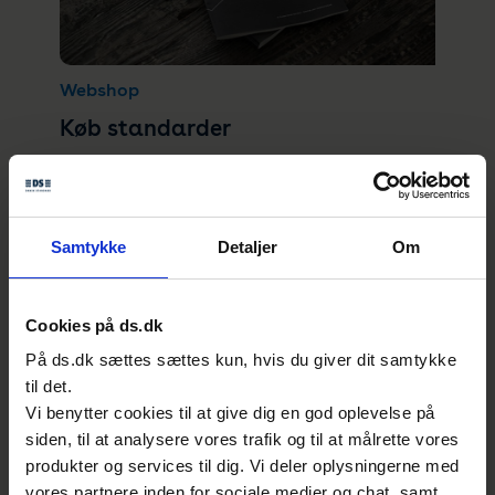
Webshop
Køb standarder
I vores webshop kan du købe danske,
europæiske og internationale standarder – vi
leverer også nationale standarder fra andre
Samtykke
Detaljer
Om
lande. Du kan også købe håndbøger, som gør
det lettere at arbejde med standarder inden
for dit specifikke fagområde.
Cookies på ds.dk
På ds.dk sættes sættes kun, hvis du giver dit samtykke
til det.
Vi benytter cookies til at give dig en god oplevelse på
siden, til at analysere vores trafik og til at målrette vores
produkter og services til dig. Vi deler oplysningerne med
vores partnere inden for sociale medier og chat, samt