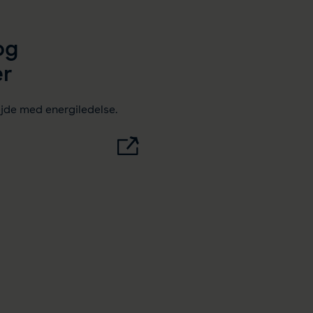
og
er
bejde med energiledelse.