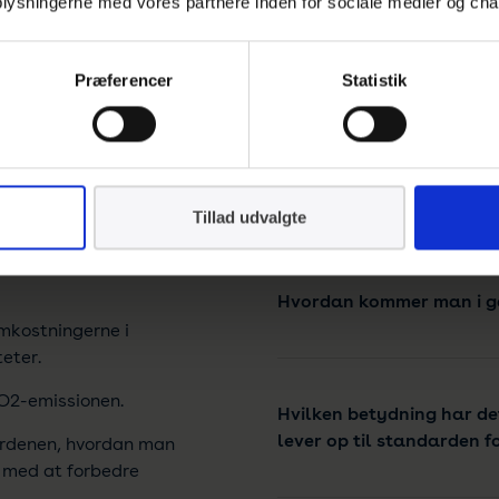
 oplysningerne med vores partnere inden for sociale medier og cha
t i
energiledelse ISO
nemt at kommunikere til
Hvad kan det bruges til r
Præferencer
Statistik
 gevinst ved
Hvem får udbytte af ener
Tillad udvalgte
metode til at arbejde
Hvordan kommer man i g
mkostningerne i
teter.
CO2-emissionen.
Hvilken betydning har det
lever op til standarden f
rdenen, hvordan man
t med at forbedre