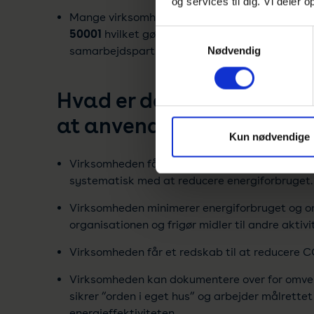
og services til dig. Vi deler
Mange virksomheder vælger at blive certificere
50001
hvilket gør arbejdet med energiledelse 
Samtykkevalg
samarbejdspartnere og kunder mfl.
Nødvendig
Hvad er den væsentligste
at anvende ISO 50001?
Kun nødvendige
Virksomheden får en internationalt anerkendt 
systematisk med at reducere energiforbruget.
Virksomheden minimerer energiforbruget og o
organisationen og frigør midler til andre aktivi
Virksomheden får et redskab til at reducere 
Virksomheden kan dokumentere over for omve
sikrer ”orden i eget hus” og arbejder målrette
energieffektiviteten.