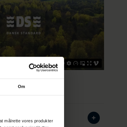
Om
iledelse
l at målrette vores produkter