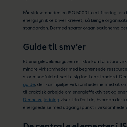
Får virksomheden en ISO 50001-certificering, er 
energisyn ikke bliver krævet, så længe organisati
standarden. Dermed sparer organisationerne pen
Guide til smv’er
Et energiledelsessystem er ikke kun for store vi
mindre virksomheder med begrænsede ressourcer
stor mundfuld at sætte sig ind i en standard. Derf
guide
, der kan hjælpe virksomhederne med at o
til praktisk arbejde om energieffektivitet og ene
Denne vejledning
viser trin for trin, hvordan der
energiledelse med udgangspunkt i virksomheders
De centrale elementer i I