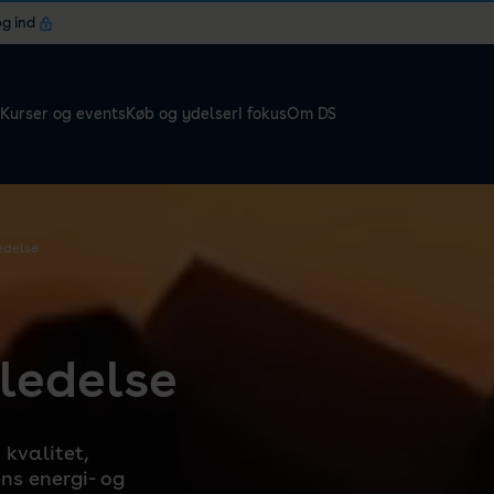
og ind
Kurser og events
Køb og ydelser
I fokus
Om DS
edelse
ledelse
 kvalitet,
ns energi- og