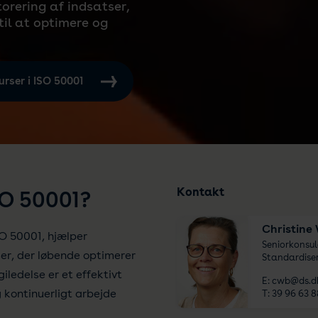
orering af indsatser,
til at optimere og
urser i ISO 50001
Kontakt
SO 50001?
Christine
SO 50001, hjælper
Seniorkonsul
r, der løbende optimerer
Standardiser
iledelse er et effektivt
E:
cwb@ds.d
g kontinuerligt arbejde
T:
39 96 63 8