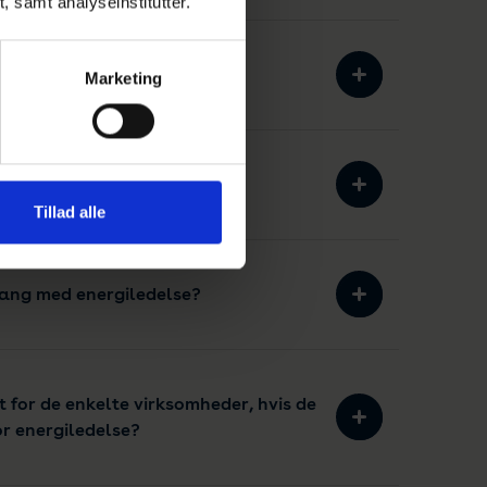
t, samt analyseinstitutter.
ent praktisk?
Marketing
giledelse?
Tillad alle
ang med energiledelse?
 for de enkelte virksomheder, hvis de
or energiledelse?