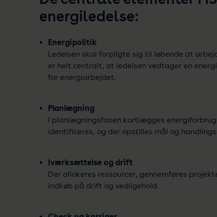
energiledelse:
Energipolitik
Ledelsen skal forpligte sig til løbende at arbe
er helt centralt, at ledelsen vedtager en energ
for energiarbejdet.
Planlægning
I planlægningsfasen kortlægges energiforbruge
identificeres, og der opstilles mål og handlings
Iværksættelse og drift
Der allokeres ressourcer, gennemføres projekte
indkøb på drift og vedligehold.
Check og korriger