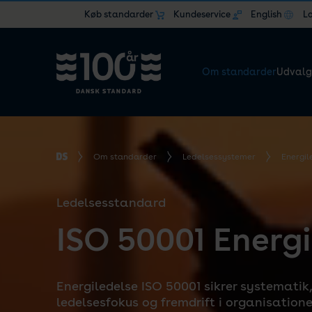
Køb standarder
Kundeservice
English
L
Om standarder
Udvalg
Om standarder
Ledelsessystemer
Energil
Ledelsesstandard
ISO 50001 Energi
Energiledelse ISO 50001 sikrer systematik,
ledelsesfokus og fremdrift i organisatione