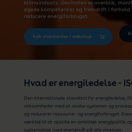
klimaindsats. Gevinsten er overblik, monit
øgede kompetencer og fremdrift i forhold 
reducere energiforbruget.
K
Køb standarden i webshop
Hvad er energiledelse - I
Den internationale standard for energiledelse, I
virksomheder med at skabe systemer og processe
og reducerer ressource- og energiforbruget. Energ
værktøj til at opstille en ambitiøs energipolitik o
systematisk med energimål på alle niveauer.