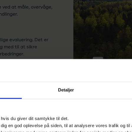
e ved at måle, overvåge,
dlinger.
lige evaluering. Det er
g med til at sikre
rbedringer.
giledelse
Detaljer
atisk og kontinuerligt på
FAQ om Energ
f topledelsen samt
vis du giver dit samtykke til det.
Hvad er energiledelse?
e dig en god oplevelse på siden, til at analysere vores trafik og ti