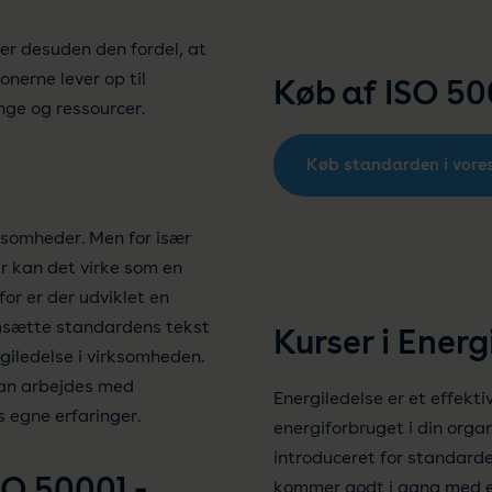
der desuden den fordel, at
onerne lever op til
Køb af ISO 50
ge og ressourcer.
Køb standarden i vor
rksomheder. Men for især
 kan det virke som en
or er der udviklet en
msætte standardens tekst
Kurser i Energ
rgiledelse i virksomheden.
 kan arbejdes med
Energiledelse er et effekti
 egne erfaringer.
energiforbruget i din organ
introduceret for standarden
SO 50001 -
kommer godt i gang med et