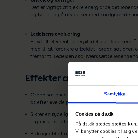
Det er vigtigt at tjekke energiarbejdet løbend
og følge op på afvigelser med korrigerende han
Ledelsens evaluering
Et vitalt element i energiledelse er ledelsens år
med til at forankre arbejdet i organisationen o
fremdrift. Ledelsen skal iværksætte løbende fo
Effekter af at bruge ener
Samtykke
Organisationen kan arbejde målrettet, system
at efterleve de politiske klimamålsætninger.
Sikrer en tydelig involvering og forpligtelse a
Cookies på ds.dk
organisering af arbejdet med energiledelse.
På ds.dk sættes sættes kun, h
Vi benytter cookies til at giv
Bidrager til at reducere CO2-emissionen.