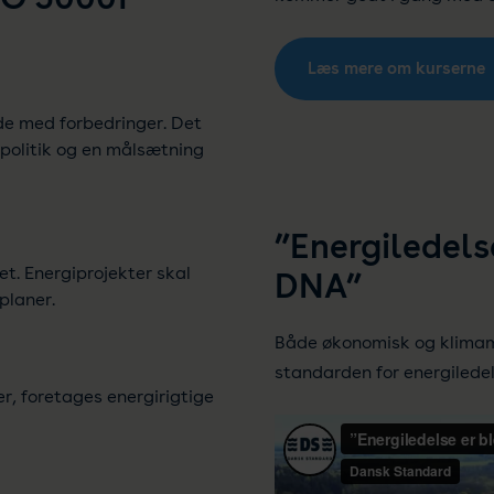
Læs mere om kurserne
jde med forbedringer. Det
ipolitik og en målsætning
”Energiledelse
t. Energiprojekter skal
DNA”
planer.
Både økonomisk og klimam
standarden for energiledel
r, foretages energirigtige