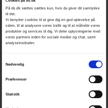
Cookies på ds.dk
indenfor ledelsessystemer og intern audit
På ds.dk sættes sættes kun, hvis du giver dit samtykke
med vores praktisk orienterede kurser,
til det.
baseret på et bredt udvalg af
Vi benytter cookies til at give dig en god oplevelse på
siden, til at analysere vores trafik og til at målrette vores
ledelsesstandarder inden for bl.a. ISO 9001,
produkter og services til dig. Vi deler oplysningerne med
14001, 27001, 45001 og 50001.
vores partnere inden for sociale medier og chat, samt
analyseinstitutter.
Samtykkevalg
Nødvendig
Præferencer
ISO 27000-serien -
Informationssikkerhed
Statistik
Få styr på cyber- og
informationssikkerheden med ISO 27001,