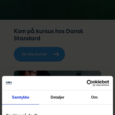
Kom på kursus hos Dansk
Standard
Se alle kurser
Samtykke
Detaljer
Om
Ledelsessystemer og Audit – QHSE
Styrk dine kompetencer og værktøjer