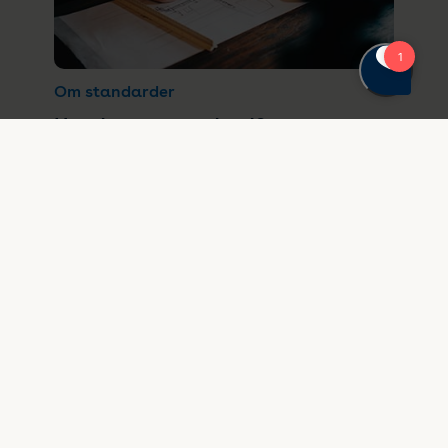
Om standarder
Hvad er en standard?
Selvom der findes over 27.000 forskellige
standarder, er det ikke alle, som er klar over,
hvad en standard er, og hvor store fordele
der kan være ved at bruge dem.