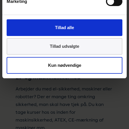
Marketing
27002, 27005, 27701, NIS2 og det nye OT-
cybersikkerhedskursus. Se alle vores kurser
inden for ISO 27000-serien her.
Tillad alle
Tillad udvalgte
Kun nødvendige
El- og maskinsikkerhed
Arbejder du med el-sikkerhed, maskiner eller
robotter? Der er mange ting omkring
sikkerhed, man skal have tjek på. Du kan
tage kurser hos os inden for
maskinsikkerhed, ATEX, CE-mærkning af
maskiner mm.