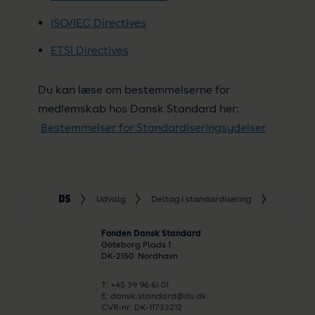
ISO/IEC Directives
ETSI Directives
Du kan læse om bestemmelserne for
medlemskab hos Dansk Standard her:
Bestemmelser for Standardiseringsydelser
Udvalg
Deltag i standardisering
Sådan ar
Fonden Dansk Standard
Göteborg Plads 1
DK-
2150
Nordhavn
T: +45 39 96 61 01
E: dansk.standard@ds.dk
CVR-nr. DK-11733212