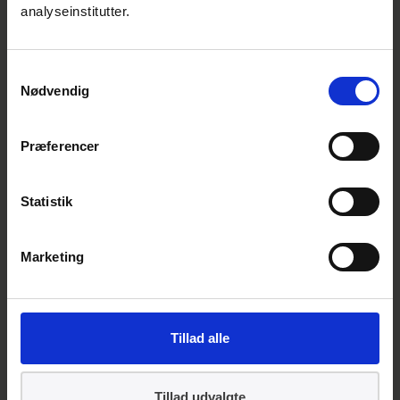
analyseinstitutter.
forslag til standarden. Medlemmer af det
danske udvalg kan deltage i disse.
Samtykkevalg
Arbejdsgrupper udarbejder udkast til
Nødvendig
standard
De internationale arbejdsgrupper udarbejder
Præferencer
et udkast til standarden. De danske
medlemmer kan også deltage her, hvor en
Statistik
aktiv indsats giver den største indflydelse.
Internationalt møde: Beslutning om høring
Marketing
Når arbejdsgruppen har opnået konsensus
om standarden, sendes den til den tekniske
komité til godkendelse. Derefter sendes den i
Tillad alle
høring i alle medlemslandene.
Høring
Tillad udvalgte