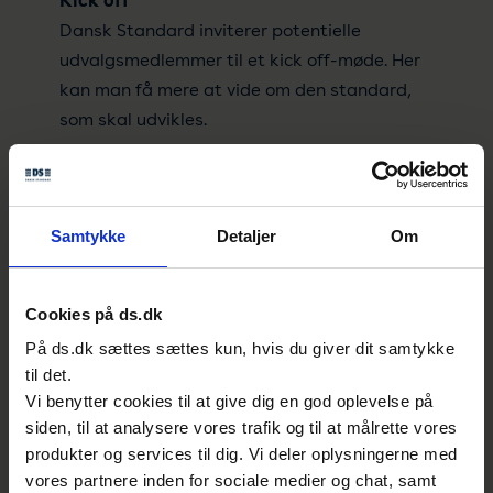
Kick off
Dansk Standard inviterer potentielle
udvalgsmedlemmer til et kick off-møde. Her
kan man få mere at vide om den standard,
som skal udvikles.
Første møde i dansk udvalg
På det første udvalgsmøde udpeges en
formand blandt medlemmerne. Strategien
Samtykke
Detaljer
Om
fastlægges, fx besluttes det, hvem der
deltager aktivt i det internationale arbejde,
Cookies på ds.dk
og hvor ofte udvalget skal mødes.
På ds.dk sættes sættes kun, hvis du giver dit samtykke
Første internationale møde: Strategi og
til det.
nedsættelse af arbejdsgrupper
Vi benytter cookies til at give dig en god oplevelse på
siden, til at analysere vores trafik og til at målrette vores
De danske deltagere repræsenterer det
produkter og services til dig. Vi deler oplysningerne med
danske udvalg. Der nedsættes
vores partnere inden for sociale medier og chat, samt
arbejdsgrupper, som udarbejder konkrete