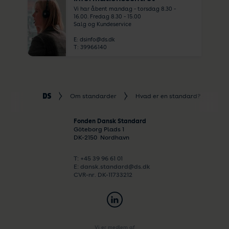
Vi har åbent mandag - torsdag 8.30 -
16.00. Fredag 8.30 - 15.00
Salg og Kundeservice
E:
dsinfo@ds.dk
T:
39966140
Om standarder
Hvad er en standard?
Or
Fonden Dansk Standard
Göteborg Plads 1
DK-
2150
Nordhavn
T: +45 39 96 61 01
E: dansk.standard@ds.dk
CVR-nr. DK-11733212
Vi er medlem af