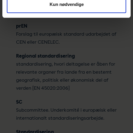
PC
Kun nødvendige
Project Committee. Projektkomité i ISOregi.
prEN
Forslag til europæisk standard udarbejdet af
CEN eller CENELEC.
Regional standardisering
standardisering, hvori deltagelse er åben for
relevante organer fra lande fra en bestemt
geografisk, politisk eller økonomisk del af
verden [EN 45020:2006]
SC
Subcommittee. Underkomité i europæisk eller
internationalt standardiseringsarbejde.
Standardisering