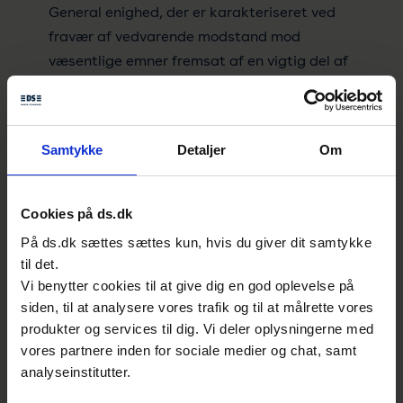
General enighed, der er karakteriseret ved
fravær af vedvarende modstand mod
væsentlige emner fremsat af en vigtig del af
de berørte interesser og ved en proces, der
består i bestræbelser på at tage hensyn til
alle berørte parters synspunkter og forene
Samtykke
Detaljer
Om
eventuelle modstridende argumenter
NOTE – Konsensus betyder ikke nødvendigvis
Cookies på ds.dk
enstemmighed. [EN 45020:2006]
På ds.dk sættes sættes kun, hvis du giver dit samtykke
til det.
National standardisering
Vi benytter cookies til at give dig en god oplevelse på
Standardisering, der finder sted på
siden, til at analysere vores trafik og til at målrette vores
enkeltlandeniveau
produkter og services til dig. Vi deler oplysningerne med
vores partnere inden for sociale medier og chat, samt
NOTE – Indenfor et land eller en territorial del
analyseinstitutter.
af et land kan standardisering også udføres