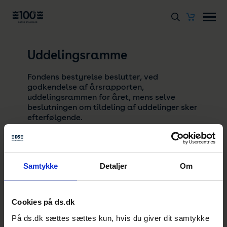
Uddelingsramme
Fondens bestyrelse beslutter, ved
godkendelse af årsrapporten,
uddelingsrammen for året, mens selve
beslutningen om tildeling af uddelinger sker
efterfølgende.
Der kan både finansieres projekter, hvor
Fonden Dansk Standard finansierer hele
Samtykke
Detaljer
Om
projektet, og projekter hvor Fonden Dansk
Standard er en del af en samlet finansiering.
Cookies på ds.dk
Bevillingerne vil fokusere på finansiering af
På ds.dk sættes sættes kun, hvis du giver dit samtykke
projekter, mens driftsfinansiering kun