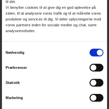
til det.
undtagelsesvis og i en begrænset periode, fx
Vi benytter cookies til at give dig en god oplevelse på
i en opstartsfase, kan finde sted.
siden, til at analysere vores trafik og til at målrette vores
produkter og services til dig. Vi deler oplysningerne med
I 2025 er uddelingsrammen 2 mio. DKK.
vores partnere inden for sociale medier og chat, samt
analyseinstitutter.
I 2024 var uddelingsrammen på 3 mio.
DKK.
I 2023 var uddelingsrammen på 2 mio. DKK.
Samtykkevalg
Nødvendig
Kontakt
Præferencer
Susan Redder Bruun
Statistik
Chefkonsulent
Fondssekretariat
E:
srb@ds.dk
Marketing
T:
39 96 62 15