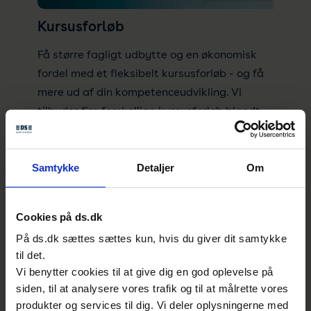
Kursusforløb
Få større fagligt udbytte og en økonomisk
fordel med et fleksibelt kursusforløb - og få
mere ud af din kompetenceudvikling. Vi
tilbyder fire forskellige kursusforløb blandt
andet indenfor ISO 9001, ISO 14001 og ISO
27001.
Samtykke
Detaljer
Om
Cookies på ds.dk
På ds.dk sættes sættes kun, hvis du giver dit samtykke
til det.
PECB e-læring- og selvstudiekurser
Vi benytter cookies til at give dig en god oplevelse på
siden, til at analysere vores trafik og til at målrette vores
Tag et e-lærings- eller selvstudiekursus i fx
produkter og services til dig. Vi deler oplysningerne med