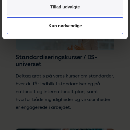
Tillad udvalgte
Kun nødvendige
Standardiseringskurser / DS-
universet
Deltag gratis på vores kurser om standarder,
hvor du får indblik i standardisering på
nationalt og internationalt plan, samt
hvorfor både myndigheder og virksomheder
er engagerede i arbejdet.