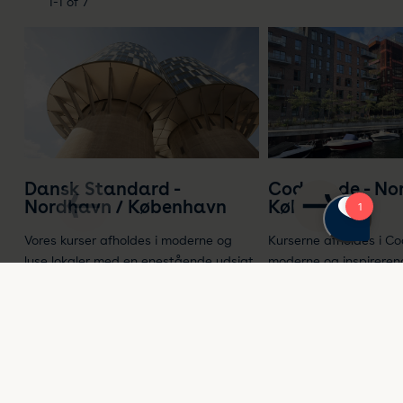
1-1 of 7
Dansk Standard -
CodeNode - No
Nordhavn / København
København
Vores kurser afholdes i moderne og
Kurserne afholdes i C
lyse lokaler med en enestående udsigt
moderne og inspirerend
over København. Her får du optimale
Nordhavn – et kreativt 
rammer for læring, inspiration og
innovation og læring g
netværk – i et professionelt og
Her får du gode facilit
imødekommende miljø, der
forplejning og en atmo
understøtter både fordybelse og
indbyder til videndelin
dialog.