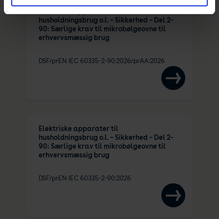
Elektriske apparater til
husholdningsbrug o.l. – Sikkerhed – Del 2-
90: Særlige krav til mikrobølgeovne til
erhvervsmæssig brug
DSF/prEN IEC 60335-2-90:2026/prAA:2026
Elektriske apparater til
husholdningsbrug o.l. – Sikkerhed – Del 2-
90: Særlige krav til mikrobølgeovne til
erhvervsmæssig brug
DSF/prEN IEC 60335-2-90:2026