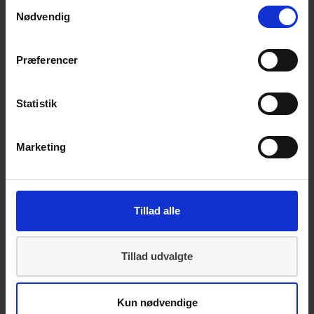
Samtykkevalg
grillapparater og brødristere til
Nødvendig
erhvervsmæssig brug
DSF/prEN IEC 60335-2-48:2026/prA1:2026
Præferencer
Statistik
Marketing
Elektriske apparater til
husholdningsbrug o.l. – Sikkerhed – Del 2-
48: Særlige bestemmelser for elektriske
grillapparater og brødristere til
erhvervsmæssig brug
Tillad alle
DSF/prEN IEC 60335-2-48:2026/prAA:2026
Tillad udvalgte
Kun nødvendige