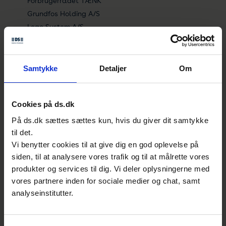
Forbrugerrådet TÆNK
Grundfos Holding A/S
Lego System A/S
Linak A/S
Metro Therm A/S
Motor Competence Center Holding Flensburg
Samtykke
Detaljer
Om
GmbH
Nilfisk A/S
Ul International Demko A/S
Cookies på ds.dk
VELUX A/S
På ds.dk sættes sættes kun, hvis du giver dit samtykke
Vonsild Consulting ApS
til det.
Vi benytter cookies til at give dig en god oplevelse på
siden, til at analysere vores trafik og til at målrette vores
Aktuelle høringer
produkter og services til dig. Vi deler oplysningerne med
Se
alle standarder
, som er åbne for kommentarer.
vores partnere inden for sociale medier og chat, samt
analyseinstitutter.
Elektriske apparater til
husholdningsbrug o.l. – Sikkerhed – Del 2-
48: Særlige bestemmelser for elektriske