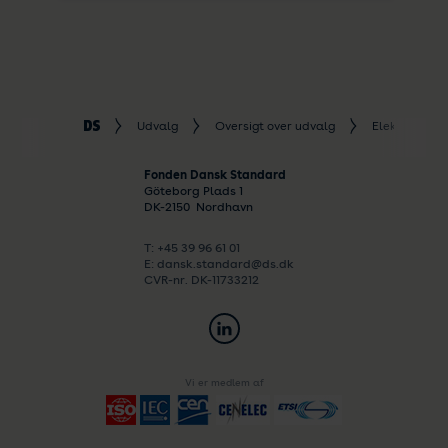
Udvalg
Oversigt over udvalg
Elektroteknik
Fonden Dansk Standard
Göteborg Plads 1
DK-
2150
Nordhavn
T: +45 39 96 61 01
E: dansk.standard@ds.dk
CVR-nr. DK-11733212
Vi er medlem af