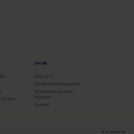
Om DS
der
Hvem er vi
Fondens uddelingspolitik
r
Ansættelse og ledige
stillinger
artikler
Kontakt
Vi er medlem af