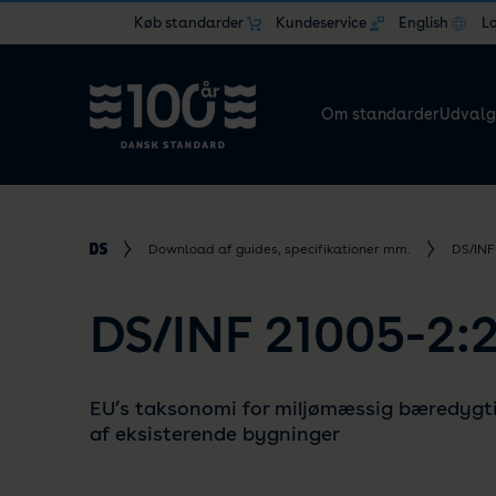
Køb standarder
Kundeservice
English
L
Om standarder
Udvalg
Download af guides, specifikationer mm.
DS/INF
DS/INF 21005-2:
EU’s taksonomi for miljømæssig bæredygti
af eksisterende bygninger