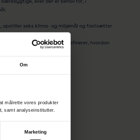
 bæredygtige, eller der er behov for, i
ål.
opstiller seks klima- og miljømål og fastsætter
ske screeningskriterier, der definerer, hvordan
 miljømæssigt bæredygtige.
Om
 til publikationen
hed*
l at målrette vores produkter
t, samt analyseinstitutter.
Marketing