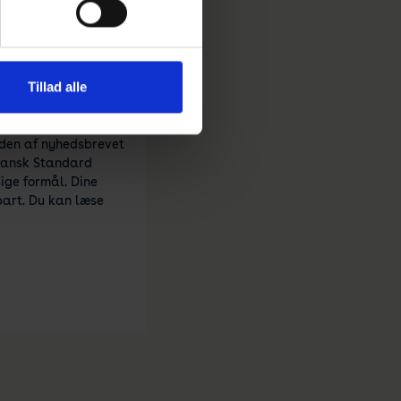
du dig samtidigt
elding af nyhedsbrev
 vi må udsende
 samt informere dig
Tillad alle
 på dine præferencer.
ge nyhedsbrev fra
 klikke på "Afmeld
nden af nyhedsbrevet
ige formål. Dine
epart. Du kan læse