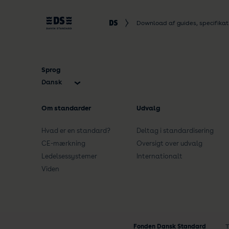
Download af guides, specifika
Sprog
Dansk
English
Om standarder
Udvalg
Hvad er en standard?
Deltag i standardisering
CE-mærkning
Oversigt over udvalg
Ledelsessystemer
Internationalt
Viden
Fonden Dansk Standard
T