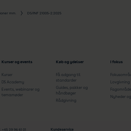
tioner mm.
DS/INF 21005-2:2025
Kurser og events
Køb og ydelser
I fokus
Kurser
Få adgang til
Fokusområ
standarder
DS Academy
Lovgivning
Guides, pakker og
Events, webinarer og
Fagområde
håndbøger
temamøder
Nyheder og 
Rådgivning
: +45 39 96 61 01
Kundeservice