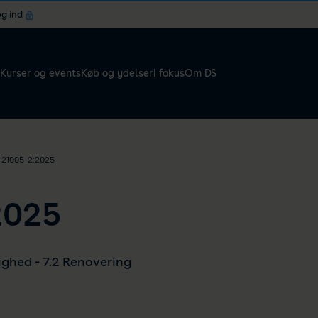
og ind
Kurser og events
Køb og ydelser
I fokus
Om DS
 21005-2:2025
2025
ghed - 7.2 Renovering