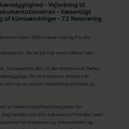
bæredygtighed – Vejledning til
 dokumentationskrav – Væsentligt
ng af klimaændringer – 7.2 Renovering
 økonomi inden 2050 kræver bidrag fra alle
ktiviteter, der er på linje med målene i den
ger, forudsættes det, at der etableres et fælles
 bæredygtigt, for at investorer lettere kan
r som har en positiv indvirkning på klima og
et et fælles klassifikationssystem for
 i dag kendes som EU’s taksonomi. Formålet med
ceramme for investorer og virksomheder og