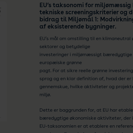
EU’s taksonomi for miljømæssig 
tekniske screeningskriterier og
bidrag til Miljømål 1: Modvirkni
af eksisterende bygninger.
EU’s mål om omstilling til en klimaneutral
sektorer og betydelige
investeringer i miljømæssigt bæredygtige a
europæiske grønne
pagt. For at sikre reelle grønne investerin
sprog og en klar definition af, hvad der er
gennemskue, hvilke aktiviteter og projekte
miljø.
Dette er baggrunden for, at EU har etabler
bæredygtige økonomiske aktiviteter, der
EU-taksonomien er at etablere en referen