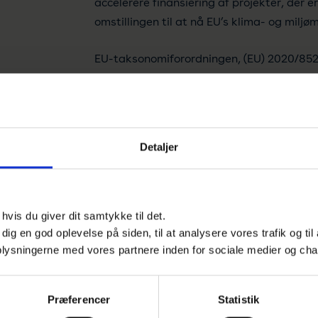
accelerere finansiering af projekter, der er
omstillingen til at nå EU’s klima- og miljøm
EU-taksonomiforordningen, (EU) 2020/852, 
derudover fire
overordnede betingelser og en række tekni
økonomiske aktiviteter kan betegnes som
Detaljer
Udfyld formularen og få adgang
Navn*
Virksom
vis du giver dit samtykke til det.
e dig en god oplevelse på siden, til at analysere vores trafik og ti
 oplysningerne med vores partnere inden for sociale medier og cha
E-mail*
Præferencer
Statistik