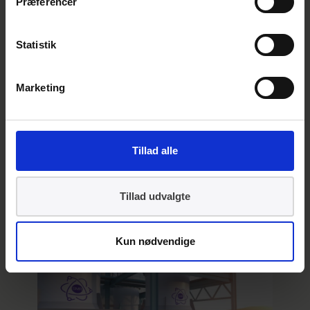
Præferencer
Kommende
events
Statistik
Dansk Standard deltager
Marketing
i år på Klimafolkemødet,
hvor vi har en debat om
Kernekraft torsdag d. 27.
august kl. 14.
Tillad alle
Tillad udvalgte
Kun nødvendige