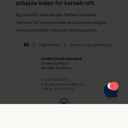
arbejde inden for kernekraft
Ny indsats skal skabe fælles tekniske
rammer for avancerede reaktorteknologier
med potentiale i industri og transport.
Fagområder
Energi, miljø og bæredygtighed
Fonden Dansk Standard
Göteborg Plads 1
DK-
2150
Nordhavn
T: +45 39 96 61 01
E: dansk.standard@ds.dk
CVR-nr. DK-11733212
Vi er medlem af