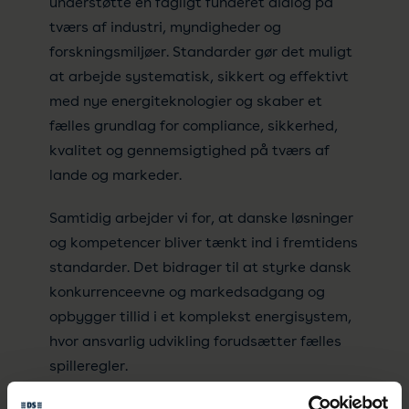
understøtte en fagligt funderet dialog på
tværs af industri, myndigheder og
forskningsmiljøer. Standarder gør det muligt
at arbejde systematisk, sikkert og effektivt
med nye energiteknologier og skaber et
fælles grundlag for compliance, sikkerhed,
kvalitet og gennemsigtighed på tværs af
lande og markeder.
Samtidig arbejder vi for, at danske løsninger
og kompetencer bliver tænkt ind i fremtidens
standarder. Det bidrager til at styrke dansk
konkurrenceevne og markedsadgang og
opbygger tillid i et komplekst energisystem,
hvor ansvarlig udvikling forudsætter fælles
spilleregler.