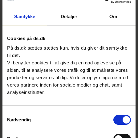
Vil du vide mere om standarders bidrag til
kernekraft, kan du kontakte
Samtykke
Detaljer
Om
Asker Juul Aagren
Chefkonsulent, fagleder, energi & transport
Standardisering | Byggeri, Energi og
Cookies på ds.dk
Transport
På ds.dk sættes sættes kun, hvis du giver dit samtykke
E:
asa@ds.dk
til det.
T:
39 96 61 63
Vi benytter cookies til at give dig en god oplevelse på
siden, til at analysere vores trafik og til at målrette vores
produkter og services til dig. Vi deler oplysningerne med
Birgitte Ostertag
vores partnere inden for sociale medier og chat, samt
Seniorkonsulent, energi & transport
Standardisering | Byggeri, Energi og
analyseinstitutter.
Transport
E:
bo@ds.dk
T:
39 96 61 27
Samtykkevalg
Nødvendig