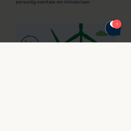
personlig samtale om klimakrisen.
Kl. 16.50-17.50
Hvordan sætter Danmark
standarden for Power-to-X
globalt?
Hør med, når vi stiller skarpt på, hvordan vi
kan sikre, at Danmark bliver en fremtræden
aktør på den globale Power-to-X scene.