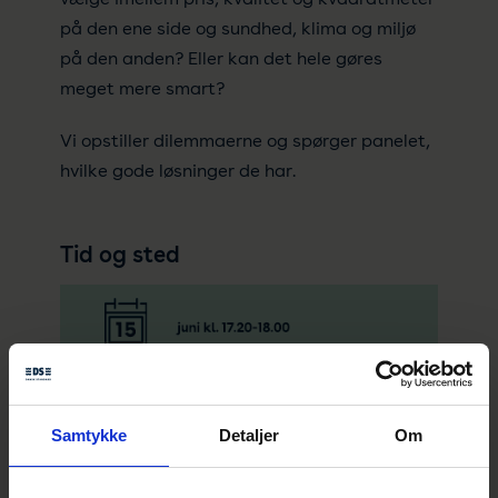
på den ene side og sundhed, klima og miljø
på den anden? Eller kan det hele gøres
meget mere smart?
Vi opstiller dilemmaerne og spørger panelet,
hvilke gode løsninger de har.
Tid og sted
Samtykke
Detaljer
Om
Kontakt