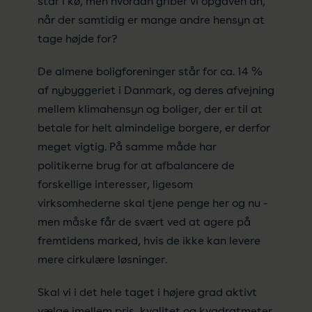
står i kø, men hvordan griber vi opgaven an,
når der samtidig er mange andre hensyn at
tage højde for?
De almene boligforeninger står for ca. 14 %
af nybyggeriet i Danmark, og deres afvejning
mellem klimahensyn og boliger, der er til at
betale for helt almindelige borgere, er derfor
meget vigtig. På samme måde har
politikerne brug for at afbalancere de
forskellige interesser, ligesom
virksomhederne skal tjene penge her og nu -
men måske får de svært ved at agere på
fremtidens marked, hvis de ikke kan levere
mere cirkulære løsninger.
Skal vi i det hele taget i højere grad aktivt
vælge imellem pris, kvalitet og kvadratmeter