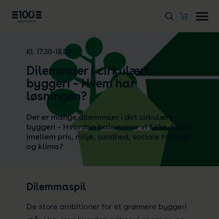
Kl. 17.30-18.00
Dilemmaer i cirkulært
byggeri – Hvem har
løsningen?
Der er mange dilemmaer i det cirkulære
byggeri – Hvordan balancerer vi f.eks. bedst
imellem pris, miljø, sundhed, sociale forhold
og klima?
Dilemmaspil
De store ambitioner for et grønnere byggeri