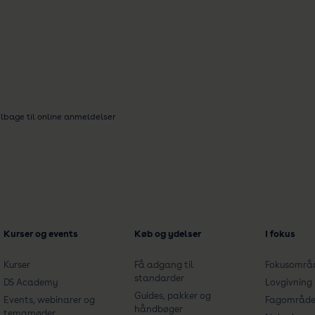
tilbage til online anmeldelser
Kurser og events
Køb og ydelser
I fokus
Kurser
Få adgang til
Fokusområ
standarder
DS Academy
Lovgivning
Guides, pakker og
Events, webinarer og
Fagområde
håndbøger
temamøder