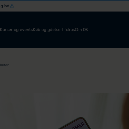
og ind
Kurser og events
Køb og ydelser
I fokus
Om DS
delser