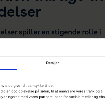
delser
ser spiller en stigende rolle i
ger, men en overflod af platfo
det vanskeligt at vide, om man
andard skal organisere de man
Detaljer
 give forbrugere tilliden tilbag
vis du giver dit samtykke til det.
 virksomheder, er online anmeldelser ofte udgangspunktet f
e dig en god oplevelse på siden, til at analysere vores trafik og ti
 dedikeret til at evaluere alt fra restauranter til advokater
 oplysningerne med vores partnere inden for sociale medier og cha
er, at 90 % af alle forbrugere læser online anmeldelser, inde