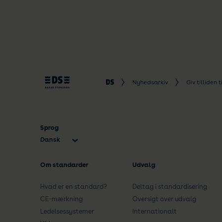
Nyhedsarkiv
Giv tilliden 
Sprog
Dansk
English
Om standarder
Udvalg
Hvad er en standard?
Deltag i standardisering
CE-mærkning
Oversigt over udvalg
Ledelsessystemer
Internationalt