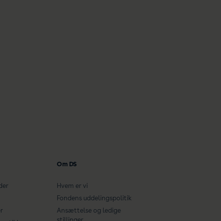
Om DS
der
Hvem er vi
Fondens uddelingspolitik
r
Ansættelse og ledige
stillinger