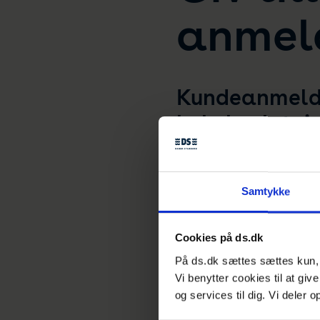
anmel
Kundeanmeldel
købsbeslutnin
meninger gør 
dem. En ny st
Samtykke
anmeldelser og
anmeldelser.
Cookies på ds.dk
På ds.dk sættes sættes kun, h
Til både skade og gavn for
Vi benytter cookies til at giv
flyder over med hjemmesider
og services til dig. Vi deler
undersøgelse fra Forbes vis