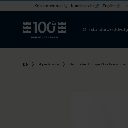
Køb standarder
Kundeservice
English
L
Om standarder
Udvalg
Nyhedsarkiv
Giv tilliden tilbage til online anmel