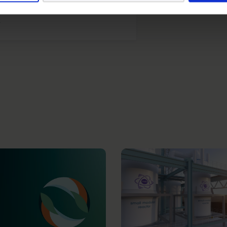
ng | Byggeri, Energi og Transport
k