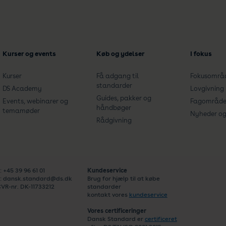
Kurser og events
Køb og ydelser
I fokus
Kurser
Få adgang til
Fokusområ
standarder
DS Academy
Lovgivning
Guides, pakker og
Events, webinarer og
Fagområde
håndbøger
temamøder
Nyheder og 
Rådgivning
: +45 39 96 61 01
Kundeservice
: dansk.standard@ds.dk
Brug for hjælp til at købe
VR-nr. DK-11733212
standarder
kontakt vores
kundeservice
Vores certificeringer
Dansk Standard er
certificeret