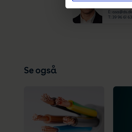
Standardiseri
E:
asa@ds.d
T:
39 96 61 63
Se også