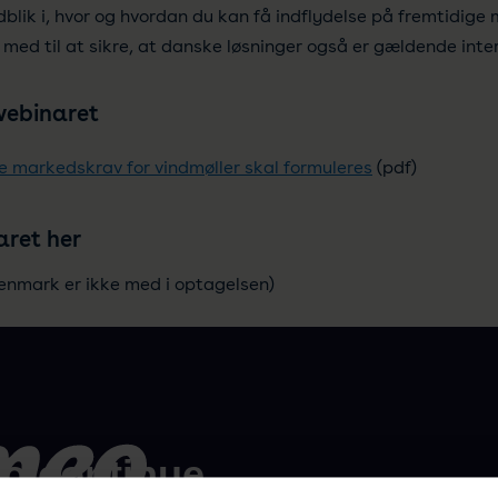
dblik i, hvor og hvordan du kan få indflydelse på fremtidige 
ed til at sikre, at danske løsninger også er gældende inter
webinaret
 markedskrav for vindmøller skal formuleres
(pdf)
aret her
enmark er ikke med i optagelsen)