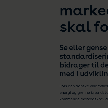
marked
skal f
Se eller gense
standardiseri
bidrager til 
med i udvikli
Hvis den danske vindmøllei
energi og grønne brændstof
kommende markedskrav de