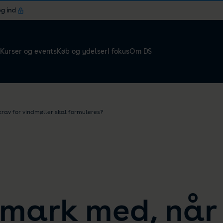
og ind
Kurser og events
Køb og ydelser
I fokus
Om DS
av for vindmøller skal formuleres?
mark med, når