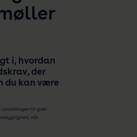
møller
igt i, hvordan
dskrav, der
an du kan være
mstillingen til grøn
æredygtighed, når