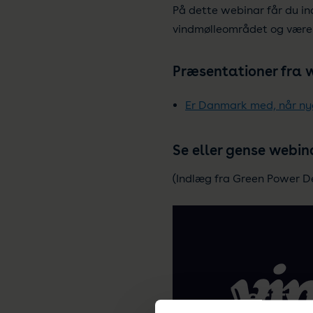
På dette webinar får du in
vindmølleområdet og være m
Præsentationer fra 
Er Danmark med, når nye
Se eller gense webin
(Indlæg fra Green Power D