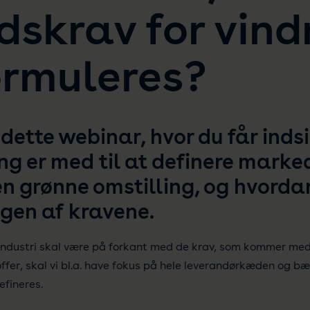
skrav for vind
ormuleres?
 dette webinar, hvor du får inds
ng er med til at definere marke
den grønne omstilling, og hvord
ngen af kravene.
ndustri skal være på forkant med de krav, som kommer med o
fer, skal vi bl.a. have fokus på hele leverandørkæden og b
fineres.