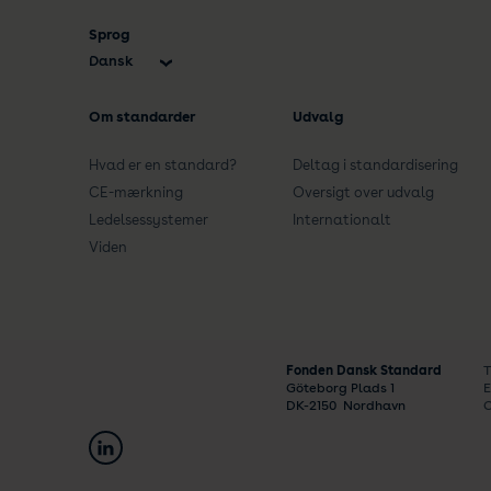
Sprog
Dansk
English
Om standarder
Udvalg
Hvad er en standard?
Deltag i standardisering
CE-mærkning
Oversigt over udvalg
Ledelsessystemer
Internationalt
Viden
Fonden Dansk Standard
T
Göteborg Plads 1
E
DK-
2150
Nordhavn
C