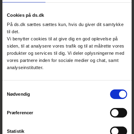
Per er nomineret af den tekniske komité TC
Cookies på ds.dk
77 for sin store indsats og ledende rolle i
arbejdet med at udvikle standarder for
På ds.dk sættes sættes kun, hvis du giver dit samtykke
til det.
elektromagnetisk kompatibilitet
Vi benytter cookies til at give dig en god oplevelse på
(forligelighed) mellem elektriske
siden, til at analysere vores trafik og til at målrette vores
apparater. Formålet med arbejdet er at få
produkter og services til dig. Vi deler oplysningerne med
markedsført elektriske apparater, der ikke
vores partnere inden for sociale medier og chat, samt
ved frembringelse af elektrisk støj forstyrrer
analyseinstitutter.
andre apparaters funktion, og ikke selv bliver
forstyrret af elektrisk støj fra andre
Samtykkevalg
elektriske apparater. Foruden Pers
Nødvendig
dedikerede arbejde i dette udvalg, er han
med i fire andre grupper.
Præferencer
Jan Juul Jensen, UL Demko
Statistik