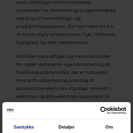
med udviklingen af internationale
standarder for sikkerhed og brugervenlighed
ved brug af husholdnings- og
produktionsapparater. Det kan være alt fra
at kunne styre temperaturer, tryk, tidsforløb,
fugtighed, lys eller væskeniveau.
Komitéen beskæftiger sig med standarder
for regler vedrørende egensikkerhed og de
funktionskarakteristika, der er forbundet
med driftssikkerhed og prøvning af
automatiske elektriske styringer anvendt i
elektriske og ikke-elektriske apparater til
husholdningsbrug og lignende.
Samtykke
Detaljer
Om
Per Thåstrup Jensen, Force Technology