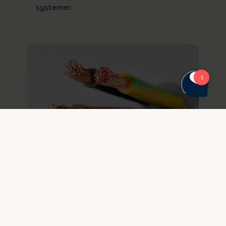
systemer.
01. juli 2026
Nu udkommer den nye håndbog
183 for elinstallationer
Den opdaterede håndbog samler de