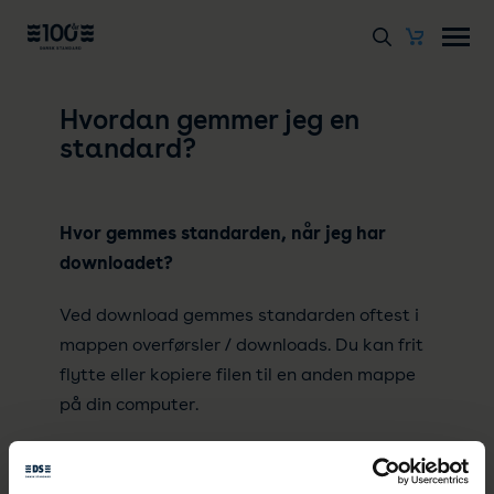
Hvordan gemmer jeg en
standard?
Hvor gemmes standarden, når jeg har
downloadet?
Ved download gemmes standarden oftest i
mappen overførsler / downloads. Du kan frit
flytte eller kopiere filen til en anden mappe
på din computer.
Du kan også ændre placeringen af
standarden til en anden mappe, ved at gøre