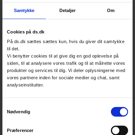
følgende. Åben din browser, tryk på
Samtykke
Detaljer
Om
downloads (Chrome: CTRL+J), højreklikke på
standarden og klikke ’gem link som…’ og
vælg den nye placering.
Cookies på ds.dk
På ds.dk sættes sættes kun, hvis du giver dit samtykke
Jeg kan ikke gemme standarden, når jeg
til det.
har den åben i Adobe - ikonet til at gemme
Vi benytter cookies til at give dig en god oplevelse på
dokumentet er sløret og kan ikke
siden, til at analysere vores trafik og til at målrette vores
aktiveres
produkter og services til dig. Vi deler oplysningerne med
vores partnere inden for sociale medier og chat, samt
Hvis standarden er åbnet i Adobe er
analyseinstitutter.
standarden allerede gemt på din computer.
Funktionen ’GEM’ og ’GEM SOM’ er ikke
Samtykkevalg
tilgængelige, da dokumentet er beskyttet
Nødvendig
mod ændringer.
For at se hvor på din enhed standarden er
Præferencer