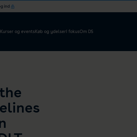
og ind
Kurser og events
Køb og ydelser
I fokus
Om DS
 the
elines
n