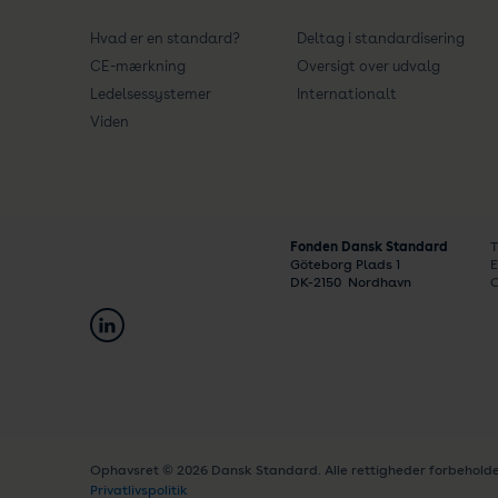
Hvad er en standard?
Deltag i standardisering
CE-mærkning
Oversigt over udvalg
Ledelsessystemer
Internationalt
Viden
Fonden Dansk Standard
T
Göteborg Plads 1
E
DK-
2150
Nordhavn
C
Ophavsret © 2026 Dansk Standard. Alle rettigheder forbeholde
Privatlivspolitik