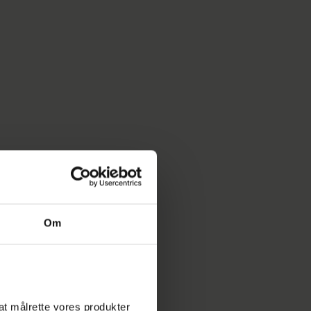
Om
l at målrette vores produkter