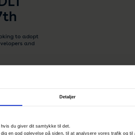
DLT
7th
oking to adopt
evelopers and
Contact
here
.
Detaljer
vis du giver dit samtykke til det.
e dig en god oplevelse på siden, til at analysere vores trafik og ti