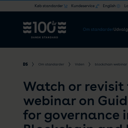
Køb standarder
Kundeservice
English
L
Om standarder
Udvalg
Om standarder
Viden
blockchain webinar
Watch or revisit
webinar on Guid
for governance i