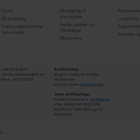
Kurser
Få adgang til
Fokusområ
standarder
DS Academy
Lovgivning
Guides, pakker og
Events, webinarer og
Fagområde
håndbøger
temamøder
Nyheder og 
Rådgivning
: +45 39 96 61 01
Kundeservice
: dansk.standard@ds.dk
Brug for hjælp til at købe
VR-nr. DK-11733212
standarder
kontakt vores
kundeservice
Vores certificeringer
Dansk Standard er
certificeret
efter DS/EN ISO 9001:2015,
DS/EN ISO 14001:2015 og DS
5001:2022.
s.