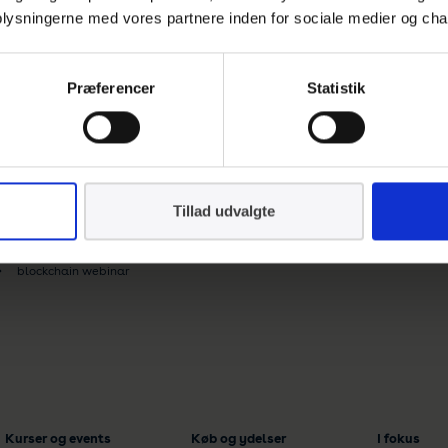
 oplysningerne med vores partnere inden for sociale medier og cha
Præferencer
Statistik
Tillad udvalgte
blockchain webinar
Kurser og events
Køb og ydelser
I fokus