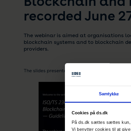
Blockchain and 
recorded June 2
The webinar is aimed at organisations lo
blockchain systems and to blockchain d
providers.
The slides presented are available for download
Samtykke
Cookies på ds.dk
På ds.dk sættes sættes kun, h
Vi benytter cookies til at giv