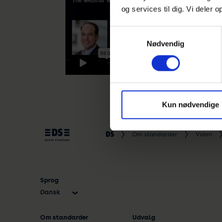
og services til dig. Vi deler
Samtykkevalg
Nødvendig
Kun nødvendige
Om standarder
Viden
Sprog
Dansk
English
Om standarder
Udvalg