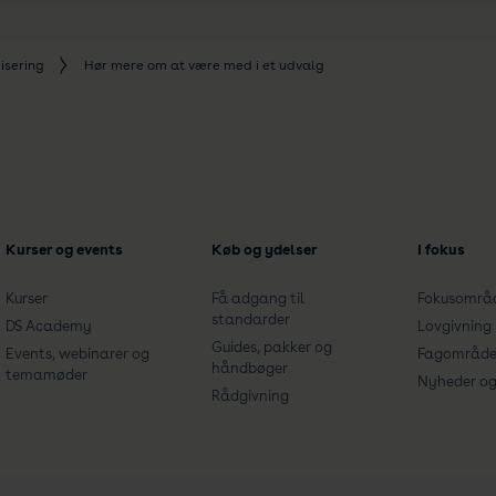
isering
Hør mere om at være med i et udvalg
Kurser og events
Køb og ydelser
I fokus
Kurser
Få adgang til
Fokusområ
standarder
DS Academy
Lovgivning
Guides, pakker og
Events, webinarer og
Fagområde
håndbøger
temamøder
Nyheder og 
Rådgivning