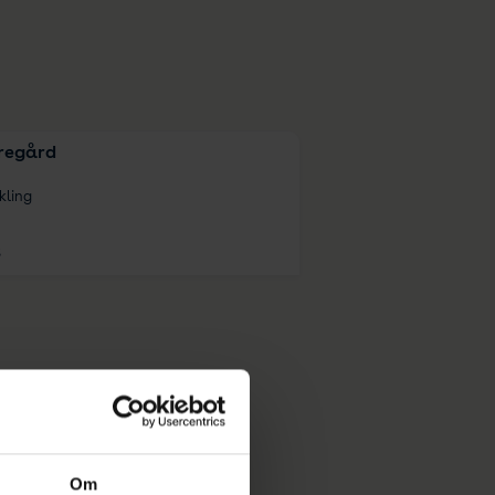
regård
kling
3
Om