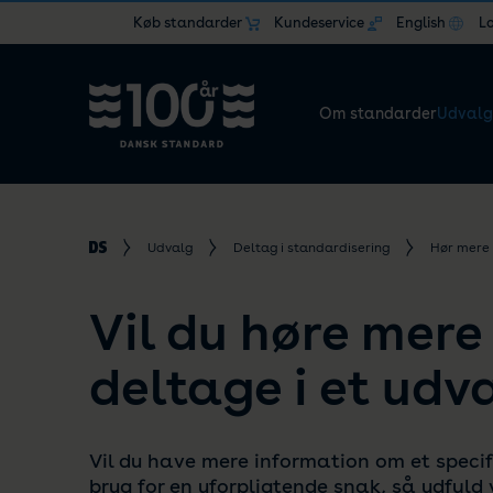
Køb standarder
Kundeservice
English
L
Om standarder
Udvalg
Udvalg
Deltag i standardisering
Hør mere 
Vil du høre mere
deltage i et udv
Vil du have mere information om et specif
brug for en uforpligtende snak, så udfyld