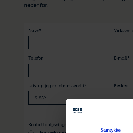
nedenfor.
Navn*
Virksomh
Telefon
E-mail*
Udvalg jeg er interesseret i*
Besked
Kontaktoplysninger*
Ja j
Samtykke
Dan