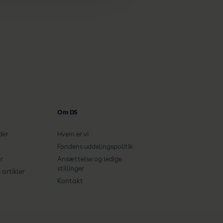
Om DS
der
Hvem er vi
Fondens uddelingspolitik
r
Ansættelse og ledige
stillinger
artikler
Kontakt