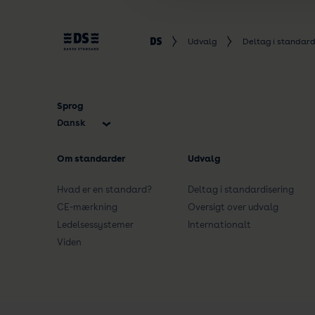
Udvalg
Deltag i standard
Sprog
Dansk
English
Om standarder
Udvalg
Hvad er en standard?
Deltag i standardisering
CE-mærkning
Oversigt over udvalg
Ledelsessystemer
Internationalt
Viden