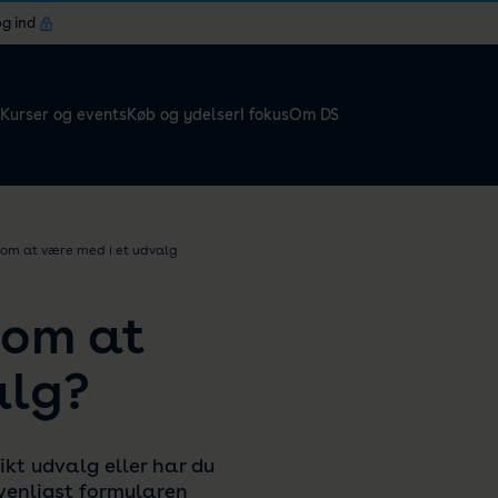
og ind
Kurser og events
Køb og ydelser
I fokus
Om DS
om at være med i et udvalg
 om at
alg?
ikt udvalg eller har du
 venligst formularen