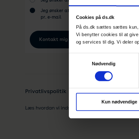
Jeg ønsker at blive ringet op
mine
Jeg ønsker at blive kontaktet
pr. e-mail
Cookies på ds.dk
På ds.dk sættes sættes kun, h
Vi benytter cookies til at giv
og services til dig. Vi deler
Samtykkevalg
Nødvendig
Privatlivspolitik
Kun nødvendige
Læs hvordan vi indsamler og behandler data i vo