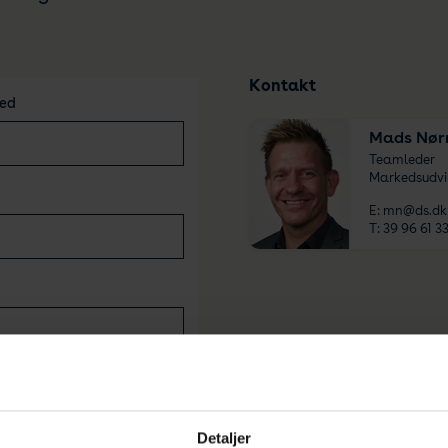
Kontakt
ed
Mads Nør
Teamleder
Markedsudvi
E:
mn@ds.dk
T:
39 96 61 3
eg giver samtykke til, at
Detaljer
sk Standard må opbevare