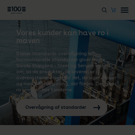
Vores kunder kan have ro i
maven
Dansk Standards overvågning af
harmoniserede standarder giver Hvide
Sande Shipyard – Steel og Service vished
om, at de produkter, de leverer, er i
overensstemmelse med det, de siger og gør
og med den lovgivning, der findes. Det giver
ro i maven hos kunderne.
Overvågning af standarder