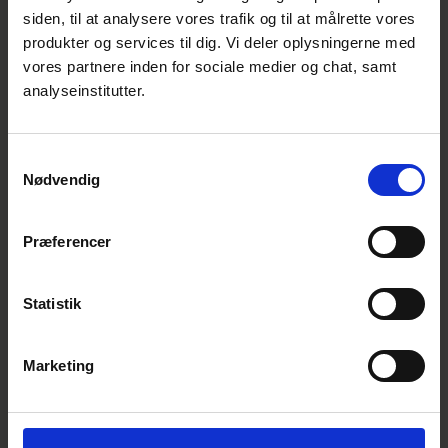
produktet til at stemme overens med
siden, til at analysere vores trafik og til at målrette vores
standarderne, der findes på området,
produkter og services til dig. Vi deler oplysningerne med
fortæller Mads Jakobsen. Ifølge Mads
vores partnere inden for sociale medier og chat, samt
Jakobsen er certifikatet en fordel internt
analyseinstitutter.
såvel som eksternt – over for kunder:
Vi kan se, at det er en god ting. Det hjælper
Samtykkevalg
Nødvendig
os i det daglige arbejde at have procedurer,
og så kan vi også konstatere, at det har
effekt i forhold til vores kunder. For det
Præferencer
første, når vi i salgssituationer skal sælge
vores produkter, så er det rigtig godt at
Statistik
kunne relatere til en international anerkendt
standard. For det andet er det en fordel, når
Marketing
vi leverer produkter, at vi kan dokumentere,
at de er i overensstemmelse med det, vi siger
og gør og med den lovgivning, der findes. Vi