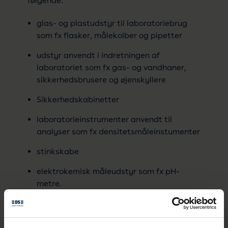
følgende:
glas- og plastudstyr til laboratoriebrug
som fx flasker, målekolber og pipetter
udstyr anvendt i indretningen af
laboratoriet som fx gas- og vandhaner,
sikkerhedsbrusere og øjenskyllere
Sikkerhedskabinetter
laboratorieinstrumenter anvendt til
analyser som fx densitetsmåleinstumenter
stinkskabe
elektrokemisk måleudstyr som fx pH-
metre.
Som udvalgsmedlem har du mulighed for at
deltage i det internationale og/eller