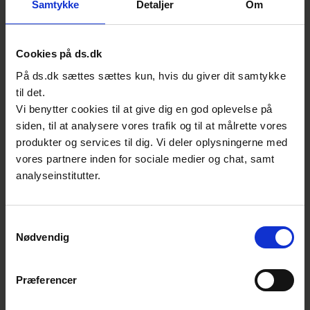
Samtykke
Detaljer
Om
europæiske arbejde. Læs mere om, hvilke
tekniske komiteer der organiserer arbejdet i
arbejdsgrupperne:
Cookies på ds.dk
På ds.dk sættes sættes kun, hvis du giver dit samtykke
CEN/TC 332 Laboratory equipment
til det.
Vi benytter cookies til at give dig en god oplevelse på
ISO/TC 48 Laboratory glassware and
siden, til at analysere vores trafik og til at målrette vores
related apparatus
produkter og services til dig. Vi deler oplysningerne med
vores partnere inden for sociale medier og chat, samt
Målgruppe
analyseinstitutter.
Producenter af udstyr til laboratorier.
Samtykkevalg
Nødvendig
Sammen sætter vi standarder for
fremtiden
Præferencer