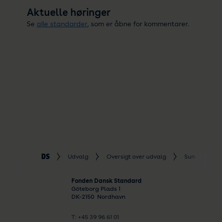
Aktuelle høringer
Se
alle standarder
, som er åbne for kommentarer.
Udvalg
Oversigt over udvalg
Sundhed
Fonden Dansk Standard
Göteborg Plads 1
DK-
2150
Nordhavn
T: +45 39 96 61 01