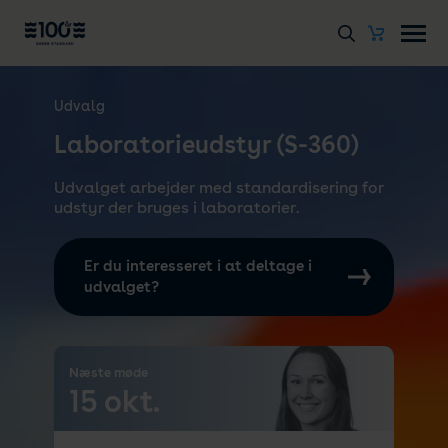
Udvalg
Laboratorieudstyr (S-360)
Udvalget arbejder med standardisering for
udstyr der bruges i laboratorier.
Er du interesseret i at deltage i
udvalget?
Næste møde
15 okt.