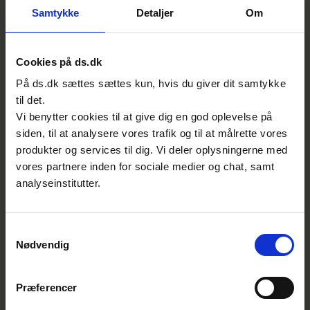
Samtykke
Detaljer
Om
dækker også over performance og
informations- og kommunikationsteknologier
(ICT). Flere af standarderne er refereret til i
Cookies på ds.dk
national lovgivning, og mange af
På ds.dk sættes sættes kun, hvis du giver dit samtykke
standarderne understøtter EU-direktiver og
til det.
giver dermed dokumentation for, at man
Vi benytter cookies til at give dig en god oplevelse på
overholder væsentlige direktivkrav.
siden, til at analysere vores trafik og til at målrette vores
produkter og services til dig. Vi deler oplysningerne med
Arbejdet spænder bredt fra at drive
vores partnere inden for sociale medier og chat, samt
internationale sekretariater og sikre dansk
analyseinstitutter.
indflydelse på områder, hvor mange af de
store danske virksomheder er toneangivende
Samtykkevalg
inden for udarbejdelsen af standarder, fx
Nødvendig
vindmølleområdet, til information, viden og
vejledning i brugen af standarder, fx inden
Præferencer
for maskiner og elinstallationer, der også