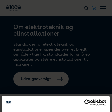
Om elektroteknik og
elinstallationer
Standarder for elektroteknik og
elinstallationer spænder over et bredt
område - lige fra standarder for små el-
apparater og større elinstallationer til
maskiner.
Udvalgsoversigt
Standarderne på dette område er i
udpræget grad sikkerhedsstandarder, men