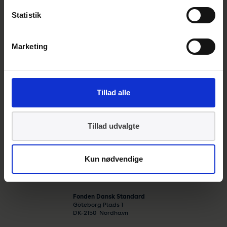
benyttes af et stort antal SMV’er.
Statistik
Kontakt
Marketing
Torben Dalsgaard
Chefkonsulent
International Politik
Tillad alle
E:
tod@ds.dk
T:
39 96 62 07
Tillad udvalgte
Kun nødvendige
Fagområder
Elektroteknik og elinstallationer
Fonden Dansk Standard
Göteborg Plads 1
DK-
2150
Nordhavn