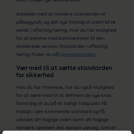
Arbejdet med at revidere standarden er
påbegyndt, og det nye forslag vil snart blive
sendt i offentlig høring, hvor du har mulighed
for at komme med kommentarer til den
reviderede version. Standarder i offentlig
høring finder du på
høringsportalen
.
Vær med til at sætte standarden
for sikkerhed
Hvis du har interesse, har du også mulighed
for at være med til at definere de nye krav.
Samtidig vil du på et tidligt tidspunkt få
indsigt i den kommende standard og få
udvidet din faglige viden samt dit faglige
netværk igennem det danske udvalg, som er