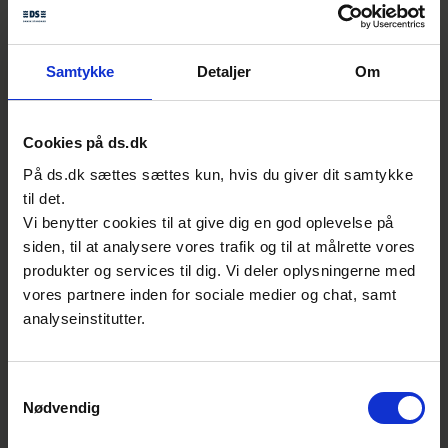
med til at udvikle standarden.
Med i udvalget sidder bl.a. deltagere som
Samtykke
Detaljer
Om
Forbrugerrådet
TÆNK
Cookies på ds.dk
På ds.dk sættes sættes kun, hvis du giver dit samtykke
LEGO
til det.
Miljøstyrelsen
Vi benytter cookies til at give dig en god oplevelse på
siden, til at analysere vores trafik og til at målrette vores
Viborg Ballon
produkter og services til dig. Vi deler oplysningerne med
TOP TOY.
vores partnere inden for sociale medier og chat, samt
analyseinstitutter.
Hvad dækker den europæiske
standard?
Samtykkevalg
Nødvendig
Den europæiske standard indeholder både
generelle krav til legetøj samt specifikke