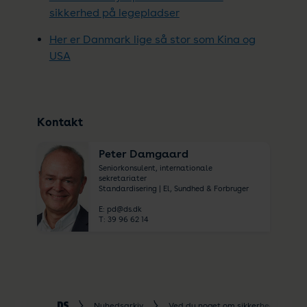
sikkerhed på legepladser
Her er Danmark lige så stor som Kina og
USA
Kontakt
Peter Damgaard
Seniorkonsulent, internationale
sekretariater
Standardisering | El, Sundhed & Forbruger
E:
pd@ds.dk
T:
39 96 62 14
Nyhedsarkiv
Ved du noget om sikkerhed indenfo