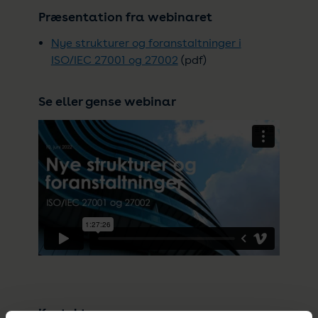
Præsentation fra webinaret
Nye strukturer og foranstaltninger i
ISO/IEC 27001 og 27002
(pdf)
Se eller gense webinar
Kontakt