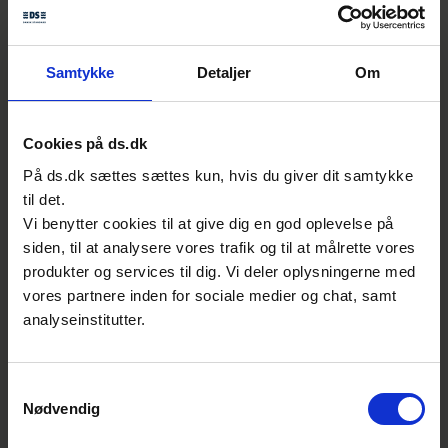
Berit Aadal
Chefkonsulent, digitalisering
Samtykke
Detaljer
Om
Standardisering | Digital & Bæredygtighed
E:
baa@ds.dk
T:
39 96 62 96
Cookies på ds.dk
På ds.dk sættes sættes kun, hvis du giver dit samtykke
til det.
Vi benytter cookies til at give dig en god oplevelse på
Se også
siden, til at analysere vores trafik og til at målrette vores
produkter og services til dig. Vi deler oplysningerne med
vores partnere inden for sociale medier og chat, samt
analyseinstitutter.
Samtykkevalg
Nødvendig