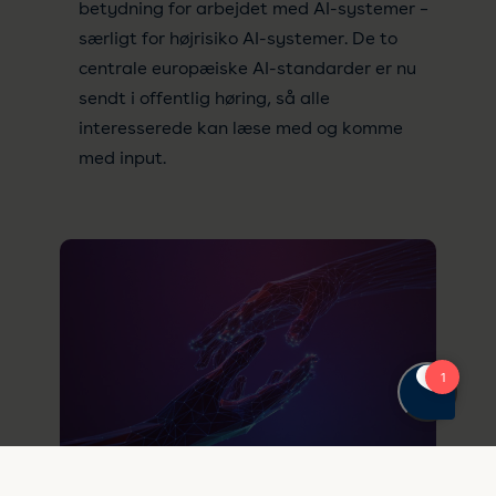
betydning for arbejdet med AI-systemer –
særligt for højrisiko AI-systemer. De to
centrale europæiske AI-standarder er nu
sendt i offentlig høring, så alle
interesserede kan læse med og komme
med input.