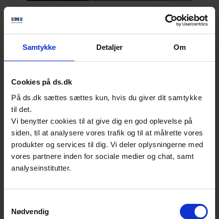
Kontakt
Bjørn Nørrekjær Hvidtfeldt
Samtykke
Detaljer
Om
Chefkonsulent, fagleder, digitalisering
Standardisering | Digital & Bæredygtighed
E:
bnh@ds.dk
Cookies på ds.dk
T:
39 96 61 54
På ds.dk sættes sættes kun, hvis du giver dit samtykke
til det.
Vi benytter cookies til at give dig en god oplevelse på
siden, til at analysere vores trafik og til at målrette vores
Se også
produkter og services til dig. Vi deler oplysningerne med
vores partnere inden for sociale medier og chat, samt
analyseinstitutter.
Samtykkevalg
Nødvendig