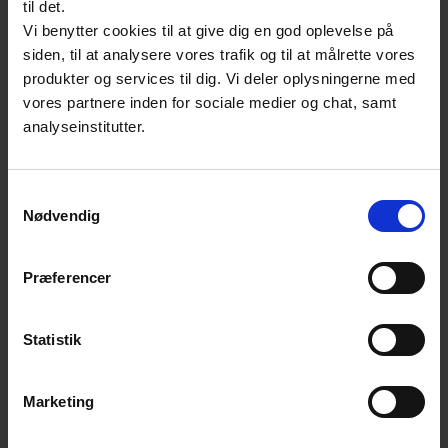
til det.
Executive Capital
Vi benytter cookies til at give dig en god oplevelse på
siden, til at analysere vores trafik og til at målrette vores
Ny: Emilie Ava Møllenbach, Director of
produkter og services til dig. Vi deler oplysningerne med
Department ‘Digital and Sustainable
vores partnere inden for sociale medier og chat, samt
Innovation’ i FORCE Technology
analyseinstitutter.
Charlotte Wedel Friis, administrativ
fagleder i Miljømærkning Danmark
Samtykkevalg
Mikkel Hvass, redaktør i Dansk Standard
Nødvendig
Ny: Berit Aadal, chefkonsulent i Dansk
Standard
Præferencer
Fakta om bestyrelsen
Statistik
Bestyrelsen har ansvaret for den
overordnede ledelse af Fonden og fastlægger
Marketing
retningslinjerne for og fører tilsyn med