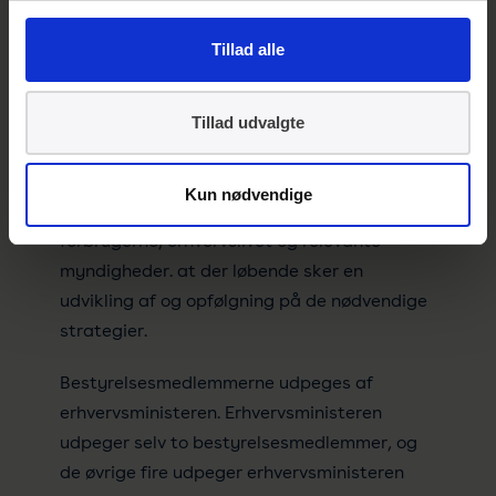
direktionens arbejde. Det betyder i praksis,
at det er bestyrelsen, som sætter retningen
Tillad alle
for Fondens tre forretningsben Dansk
Standard, Miljømærkning Danmark og ETA-
Danmark. I samarbejde med direktionen har
Tillad udvalgte
bestyrelsen desuden ansvaret for at sikre, at
Fondens udvikling og drift sker med behørigt
Kun nødvendige
hensyn til interessenterne, herunder
forbrugerne, erhvervslivet og relevante
myndigheder. at der løbende sker en
udvikling af og opfølgning på de nødvendige
strategier.
Bestyrelsesmedlemmerne udpeges af
erhvervsministeren. Erhvervsministeren
udpeger selv to bestyrelsesmedlemmer, og
de øvrige fire udpeger erhvervsministeren