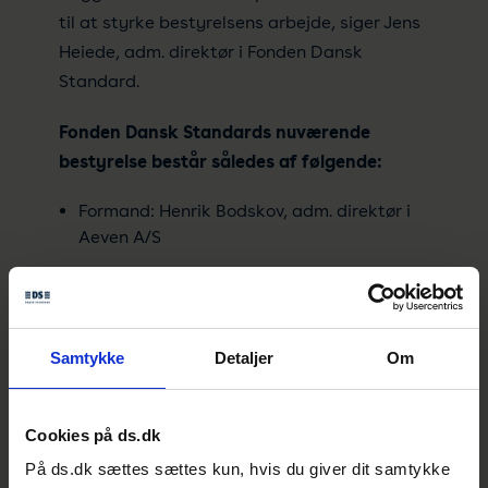
til at styrke bestyrelsens arbejde, siger Jens
Heiede, adm. direktør i Fonden Dansk
Standard.
Fonden Dansk Standards nuværende
bestyrelse består således af følgende:
Formand: Henrik Bodskov, adm. direktør i
Aeven A/S
Næstformand: Marianne Thellersen,
koncerndirektør for Innovation og
Entreprenørskab hos DTU
Samtykke
Detaljer
Om
Arne Jensen, civilingeniør og tidligere
specialkonsulent
Cookies på ds.dk
Louise Høst, adm. direktør i Fjernvarme Fyn
På ds.dk sættes sættes kun, hvis du giver dit samtykke
Ny: Danny Feltmann Espersen, partner i