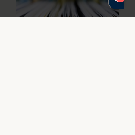
20. januar 2026
Dansk Standard er forpligtet til
at sikre ophavsretten på
standarder
TEKNIQ frigiver standard uden tilladelse,
til trods for at den er frit tilgængelig på
Dansk Standards hjemmeside.
Nyhedsarkiv
Pouline Terpager med i ISO’s tekni