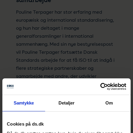
Pouline Terpager har stor erfaring med
europæisk og international standardisering,
og hun har deltaget i mange
generalforsamlinger i international
sammenhæng. Med sin nye bestyrelsespost
vil Pouline Terpager fortsætte Dansk
Standards arbejde for at få ISO til at indgå i
flere strategiske partnerskaber og
samarbejde med andre, der udvikler
standarder, så kendskabet til standarderne
kan udbredes endnu mere.
Samtykke
Detaljer
Om
- Lige for tiden har vi i Dansk Standard især
fokus på det strategiske samarbejde med
UNDP, hvor vi er i gang med at udvikle en
Cookies på ds.dk
standard til virksomheders arbejde med FN’s