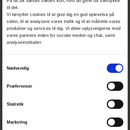
På ds.dk sættes sættes kun, hvis du giver dit samtykke
verdensmål. Derudover drøfter vi et
til det.
samarbejde med GHGP om at udarbejde en
Vi benytter cookies til at give dig en god oplevelse på
fælles GHG/ISO-standard for opgørelse af
siden, til at analysere vores trafik og til at målrette vores
produkter og services til dig. Vi deler oplysningerne med
CO2-udledning, fortæller Pouline Terpager.
vores partnere inden for sociale medier og chat, samt
Dansk Standards plads i TMB løber til og
analyseinstitutter.
med den 31. december 2026.
Kontakt
Samtykkevalg
Nødvendig
Pouline Terpager
Chef, International politik
Præferencer
International Politik
E:
ptr@ds.dk
T:
39 96 61 18
Statistik
Marketing