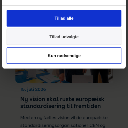
Se også
Tillad alle
Tillad udvalgte
Kun nødvendige
15. juli 2026
Ny vision skal ruste europæisk
standardisering til fremtiden
Med en ny fælles vision vil de europæiske
standardiseringsorganisationer CEN og