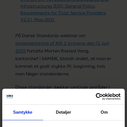
Infrastructures (ESI); General Policy
Requirements for Trust Service Providers
V2.3.1, May 2021
På Dansk Standards webinar om
implementering af NIS 2-kravene den 13. juni
2025
fortalte Morten Rosted Vang,
kontorchef i SAMSIK, blandt andet, at man
er
kommet et godt stykke ift. lovgivning, hvis
man følger standarderne.
Disse standarder dækker centrale områder i
NIS 2 som risikostyring,
hændelseshåndtering, leverandørstyring og
cyberhygiejne.
Samtykke
Detaljer
Om
“I arbejdet med vejledningen om