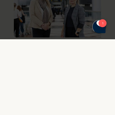
05. september 2023
Er du klar til NIS2 og de nye krav
til cyber- og
informationssikkerhed?
Skærpede krav og flere regler for flere
virksomheder end tidligere – det er blandt
konsekvenserne, når det noget mere
omfattende NIS2-direktiv træder i kraft
fra oktober 2024. Men i sidste ende
betyder det også større sikkerhed for