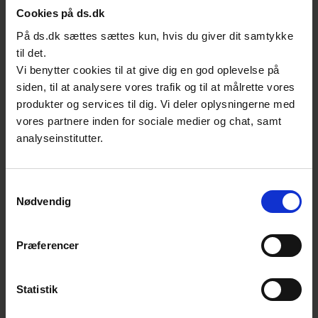
foranstaltninger har vi taget udgangspunkt i
Cookies på ds.dk
ENISA’s mapping, som referer til relevante
På ds.dk sættes sættes kun, hvis du giver dit samtykke
internationale standarder virksomheder og
til det.
organisationer kan bruge i deres arbejde
Vi benytter cookies til at give dig en god oplevelse på
med cyber- og informationssikkerhed for at
siden, til at analysere vores trafik og til at målrette vores
produkter og services til dig. Vi deler oplysningerne med
leve op til NIS 2-kravene. Det har vi bl.a. gjort
vores partnere inden for sociale medier og chat, samt
på baggrund af vores interesseinddragelsen
analyseinstitutter.
og et ønske fra Europa-Kommissionen om at
sikre ens retningslinjer på tværs af EU,”
uddybede Morten Rosted Vang.
Samtykkevalg
Nødvendig
Et centralt princip i NIS 2 er, at
sikkerhedsindsatsen skal tage
Præferencer
udgangspunkt i en risikobaseret tilgang.
Organisationer skal selv foretage en
Statistik
vurdering af deres systemers kritiske
betydning og de samfundsmæssige og