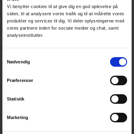
Vi benytter cookies til at give dig en god oplevelse på
Målgruppe
siden, til at analysere vores trafik og til at målrette vores
produkter og services til dig. Vi deler oplysningerne med
Fabrikanter, industrielle brugere og
vores partnere inden for sociale medier og chat, samt
myndigheder.
analyseinstitutter.
Sammen sætter vi standarder for
fremtiden
Samtykkevalg
Nødvendig
Præferencer
Statistik
Marketing