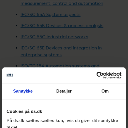
measurement, control and automation
IEC/SC 65A System aspects
IEC/SC 65B Devices & process analysis
IEC/SC 65C Industrial networks
IEC/SC 65E Devices and integration in
enterprise systems
ISO/TC 184 Automation systems and
integration
ISO/TC 184/SC 5 Interoperability,
integration, and architectures for
Samtykke
Detaljer
Om
enterprise systems and automation
applications
Cookies på ds.dk
CEN/TC 310 Advanced automation
På ds.dk sættes sættes kun, hvis du giver dit samtykke
technologies and their applications
til det.