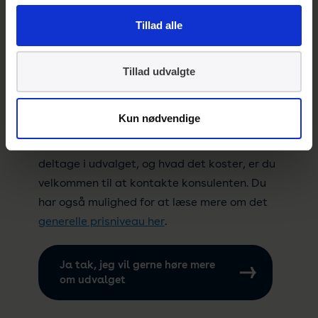
Tillad alle
Tillad udvalgte
Pris
Kun nødvendige
Hvis du vil høre mere om, hvad du får ud af at
deltage i udvalget, og hvad det koster, er du
velkommen til at kontakte konsulenten. Du
har også mulighed for at læse mere om det
generelle prisniveau her
.
Ja tak, jeg vil gerne høre mere
om udvalget