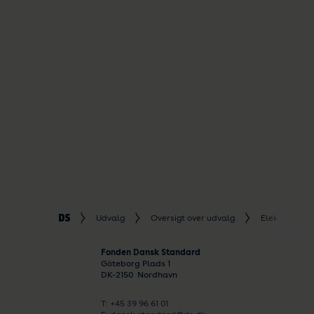
Udvalg
Oversigt over udvalg
Elektroteknik
Fonden Dansk Standard
Göteborg Plads 1
DK-
2150
Nordhavn
T: +45 39 96 61 01