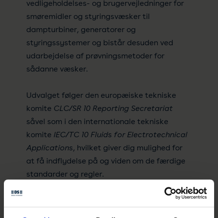
vedligeholdelses- og brugervejledninger for
smøremidler og styringsvæsker til
dampturbiner, generatorer og
styringssystemer og bistår desuden ved
udarbejdelse af prøvningsmetoder for
sådanne væsker.
Udvalget følger den europæiske tekniske
komite
CLC/SR 10 Reporting Secretariat
såvel som i den internationale tekniske
komite
IEC/TC 10 Fluids for Electrotechnical
Applications
, hvilket giver dig mulighed for
at få indflydelse på og viden om de færdige
standarder og regler.
Som udvalgsmedlem har du mulighed for at
deltage i det internationale og/eller