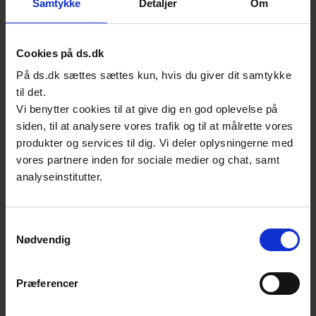
Samtykke
Detaljer
Om
europæiske arbejde. Læs mere om, hvilke
tekniske komiteer der organiserer arbejdet i
arbejdsgrupperne:
Cookies på ds.dk
På ds.dk sættes sættes kun, hvis du giver dit samtykke
CLC/SR 10 Reporting Secretariat
til det.
Vi benytter cookies til at give dig en god oplevelse på
IEC/TC 10 Fluids for Electrotechnical
siden, til at analysere vores trafik og til at målrette vores
Applications
produkter og services til dig. Vi deler oplysningerne med
vores partnere inden for sociale medier og chat, samt
Målgruppe
analyseinstitutter.
Testhuse, rådgivere og leverandører af
væsker til elektroteknisk anvendelse.
Samtykkevalg
Nødvendig
Sammen sætter vi standarder for
fremtiden
Præferencer