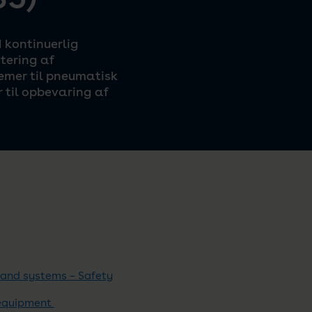
 kontinuerlig
tering af
emer til pneumatisk
 til opbevaring af
and systems – Safety
 equipment