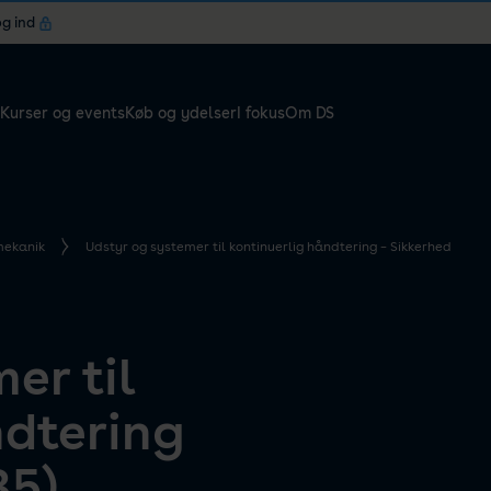
og ind
Kurser og events
Køb og ydelser
I fokus
Om DS
mekanik
Udstyr og systemer til kontinuerlig håndtering – Sikkerhed
er til
ndtering
85)