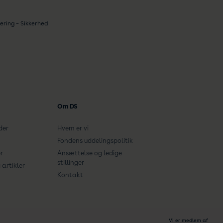
ering – Sikkerhed
Om DS
der
Hvem er vi
Fondens uddelingspolitik
r
Ansættelse og ledige
stillinger
artikler
Kontakt
Vi er medlem af