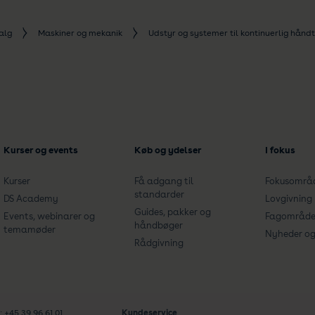
alg
Maskiner og mekanik
Udstyr og systemer til kontinuerlig håndt
Kurser og events
Køb og ydelser
I fokus
Kurser
Få adgang til
Fokusområ
standarder
DS Academy
Lovgivning
Guides, pakker og
Events, webinarer og
Fagområde
håndbøger
temamøder
Nyheder og 
Rådgivning
: +45 39 96 61 01
Kundeservice