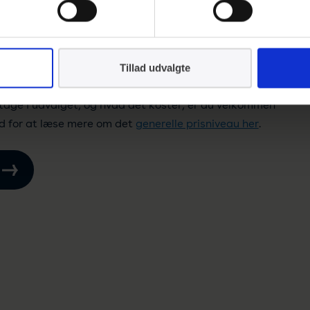
Tillad udvalgte
eltage i udvalget, og hvad det koster, er du velkommen
ed for at læse mere om det
generelle prisniveau her
.