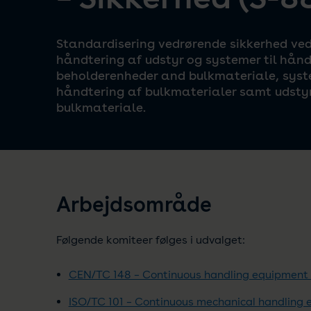
Standardisering vedrørende sikkerhed ved
håndtering af udstyr og systemer til hånd
beholderenheder and bulkmateriale, syst
håndtering af bulkmaterialer samt udstyr
bulkmateriale.
Arbejdsområde
Følgende komiteer følges i udvalget:
CEN/TC 148 – Continuous handling equipment 
ISO/TC 101 – Continuous mechanical handling