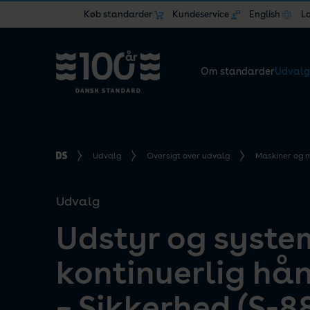
Køb standarder
Kundeservice
English
L
Om standarder
Udvalg
Udvalg
Oversigt over udvalg
Maskiner og 
Udvalg
Udstyr og system
kontinuerlig hå
– Sikkerhed (S-8