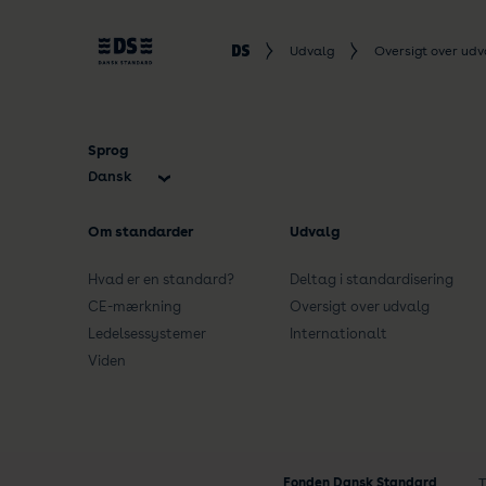
Udvalg
Oversigt over udv
Sprog
Dansk
English
Om standarder
Udvalg
Hvad er en standard?
Deltag i standardisering
CE-mærkning
Oversigt over udvalg
Ledelsessystemer
Internationalt
Viden
Fonden Dansk Standard
T