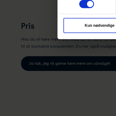
Pris
Kun nødvendige
Hvis du vil høre mere om, hvad du får ud af at d
til at kontakte konsulenten. Du har også muligh
Ja tak, jeg vil gerne høre mere om udvalget