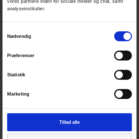
vores partnere inden for sociale medier og chat, samt
Kontaktoplysninger*
analyseinstitutter.
Jeg ønsker at blive ringet op
Jeg ønsker at blive kontaktet pr. e-mail
Samtykkevalg
Ja jeg giver samtykke til, at Dansk
Nødvendig
Standard må opbevare mine
oplysninger
Præferencer
Statistik
Marketing
Privatlivspolitik
Tillad alle
Læs hvordan vi indsamler og behandler data