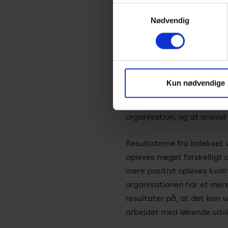
mens mellemledere og proje
Samtykkevalg
også yderligere udvikling. 
Nødvendig
Christian Grøn
Direktør for konsulentyde
DHI
De første resultater fra i
Kun nødvendige
er effektivt, skaber værdi
fleste oplever, at kvalitet
organisation, og at ansvar 
Resultaterne fra indekset v
opleves meget forskelligt 
mere positivt opleves kval
organisationen har et mere
resultater på, at det kan v
arbejdet med løbende udvik