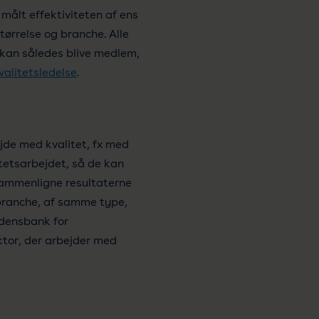
 målt effektiviteten af ens
tørrelse og branche. Alle
 kan således blive medlem,
valitetsledelse
.
ejde med kvalitet, fx med
tetsarbejdet, så de kan
 sammenligne resultaterne
 branche, af samme type,
vidensbank for
ktor, der arbejder med