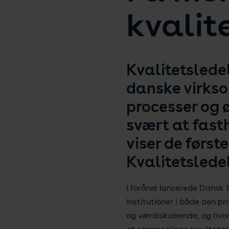
kvalit
Kvalitetsledel
danske virkso
processer og 
svært at fasth
viser de først
Kvalitetslede
I foråret lancerede Dansk
institutioner i både den pr
og værdiskabende, og hvord