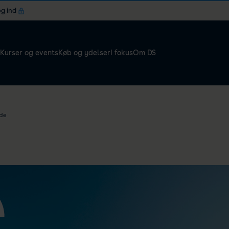
og ind
Kurser og events
Køb og ydelser
I fokus
Om DS
jde