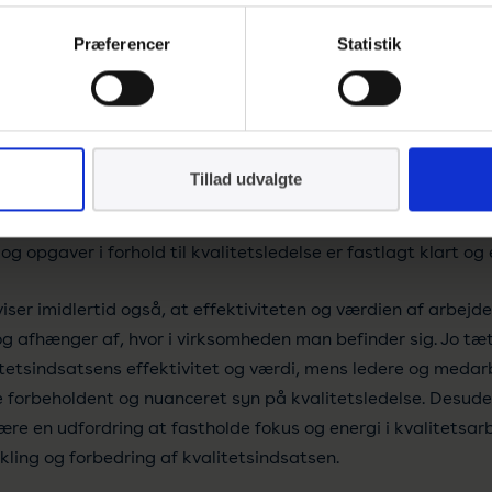
ktledere efterspørger mere træning i systemets anvendelse,
En række konkrete forslag til udvikling kom også frem.
Præferencer
Statistik
lser
ndekset viser, at langt hovedparten af virksomhederne mener,
Tillad udvalgte
 og understøtter virksomhedens evne til at nå sine forretni
sarbejdet i deres virksomhed er godt og tydeligt forankret i
og opgaver i forhold til kvalitetsledelse er fastlagt klart og
iser imidlertid også, at effektiviteten og værdien af arbejd
og afhænger af, hvor i virksomheden man befinder sig. Jo tæ
itetsindsatsens effektivitet og værdi, mens ledere og medar
 forbeholdent og nuanceret syn på kvalitetsledelse. Desude
ære en udfordring at fastholde fokus og energi i kvalitetsar
ling og forbedring af kvalitetsindsatsen.