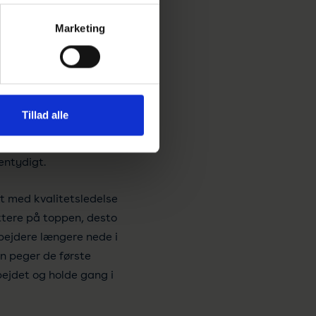
 men til vor overraskelse
Marketing
 at deres kvalitetsarbejde
Tillad alle
ngsmæssige mål. Og langt de
 virksomhedens
 entydigt.
et med kvalitetsledelse
ttere på toppen, desto
bejdere længere nede i
n peger de første
bejdet og holde gang i