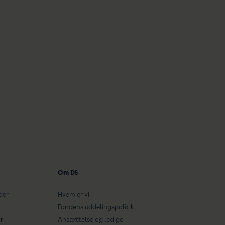
Om DS
der
Hvem er vi
Fondens uddelingspolitik
r
Ansættelse og ledige