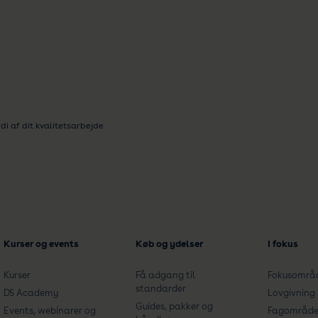
i af dit kvalitetsarbejde
Kurser og events
Køb og ydelser
I fokus
Kurser
Få adgang til
Fokusområ
standarder
DS Academy
Lovgivning
Guides, pakker og
Events, webinarer og
Fagområde