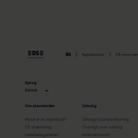
Nyhedsarkiv
Få mere værd
Sprog
Dansk
English
Om standarder
Udvalg
Hvad er en standard?
Deltag i standardisering
CE-mærkning
Oversigt over udvalg
Ledelsessystemer
Internationalt