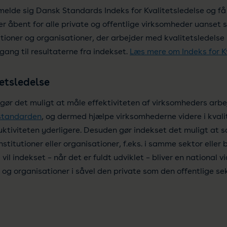
lmelde sig Dansk Standards Indeks for Kvalitetsledelse og få
er åbent for alle private og offentlige virksomheder uanset s
utioner og organisationer, der arbejder med kvalitetsledelse
gang til resultaterne fra indekset.
Læs mere om Indeks for K
etsledelse
e gør det muligt at måle effektiviteten af virksomheders arb
standarden
, og dermed hjælpe virksomhederne videre i kvali
uktiviteten yderligere. Desuden gør indekset det muligt at
stitutioner eller organisationer, f.eks. i samme sektor eller
vil indekset – når det er fuldt udviklet – bliver en national 
r og organisationer i såvel den private som den offentlige se