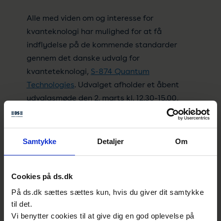
Alle med viden om og interesse for
kvanteknologi har mulighed for at få
indflydelse på de kommende standarder
gennem det danske udvalg for
kvanteteknologi,
S-874 Quantum
Technologies
. Udvalget afholder et åbent
udvalgsmøde den 2. marts kl. 12.30-15.00,
hvor alle interesserede er velkomne til at
deltage.
Samtykke
Detaljer
Om
Hvis du ønsker at være med eller gerne vil
høre mere, er du velkommen til at kontakte
seniorkonsulent, Bjørn Nørrekjær
Cookies på ds.dk
Hvidtfeldt.
På ds.dk sættes sættes kun, hvis du giver dit samtykke
til det.
Kontakt
Vi benytter cookies til at give dig en god oplevelse på