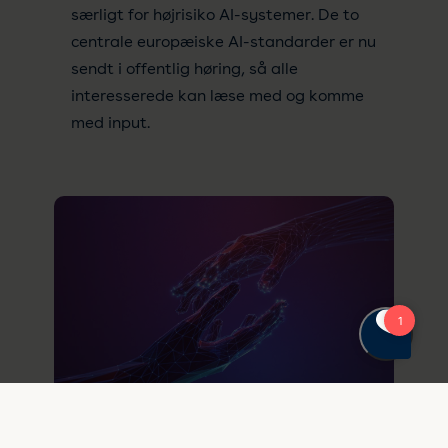
særligt for højrisiko AI-systemer. De to
centrale europæiske AI-standarder er nu
sendt i offentlig høring, så alle
interesserede kan læse med og komme
med input.
13. maj 2026