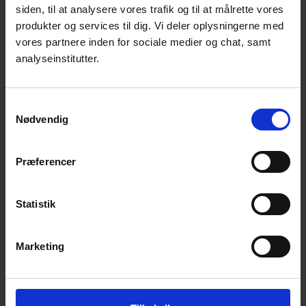
siden, til at analysere vores trafik og til at målrette vores
Bjørn Nørrekjær Hvidtfeldt
produkter og services til dig. Vi deler oplysningerne med
Chefkonsulent, fagleder, digitalisering
vores partnere inden for sociale medier og chat, samt
Standardisering | Digital & Bæredygtighed
analyseinstitutter.
E:
bnh@ds.dk
T:
39 96 61 54
Samtykkevalg
Nødvendig
Se også
Præferencer
Statistik
Marketing