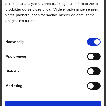
siden, til at analysere vores trafik og til at målrette vores
DS 5001 har bl.a. fokus på at etablere og
produkter og services til dig. Vi deler oplysningerne med
vores partnere inden for sociale medier og chat, samt
vedligeholde inkluderende arbejdspladser,
analyseinstitutter.
herunder processer for ligestilling og
diversitet i rekrutteringen af nye
medarbejdere, ved forfremmelser og i
Samtykkevalg
forbindelse med kompetenceudvikling, så
Nødvendig
man bl.a. håndterer bias.
Præferencer
DS 5001 bidrager til løbende
udvikling af mål
Statistik
I 2022 nåede AP Pension sit mål om at have
kønsbalance i alle lag af selskabets ledelse.
Marketing
Men når et mål er nået, sættes der straks et
nyt.
- Vi bruger standarden til hele tiden at