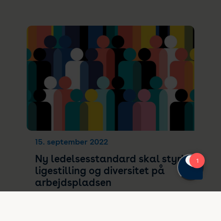
15. september 2022
Ny ledelsesstandard skal styrke
ligestilling og diversitet på
arbejdspladsen
Danske virksomheder og organisationer
kan nu få dokumentation for, at de