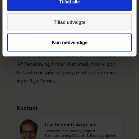
Tillad alle
udvikle og udvide vores mål. Når vi har
opnået et mål, går vi videre til det næste. Så
udover at vi fortsætter arbejdet med
Tillad udvalgte
ligestilling, vil vi bruge standarden til at
fokusere på aspekter af diversitet inden for
Kun nødvendige
bl.a. alder, uddannelse og talentudvikling.
Der er ikke langt fra tanke til handling hos
AP Pension, og finder vi et sted, hvor vi kan
forbedre os, går vi i gang med det samme,
siger Rya Terney.
Kontakt
Lise Schmidt Aagesen
Chefkonsulent, bæredygtighed
Standardisering | Digital & Bæredygtighed