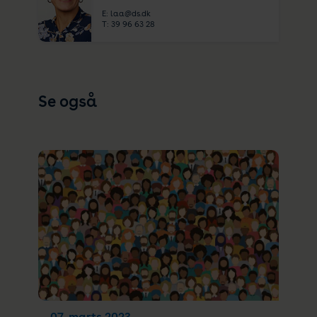
E:
laa@ds.dk
T:
39 96 63 28
Se også
07. marts 2023