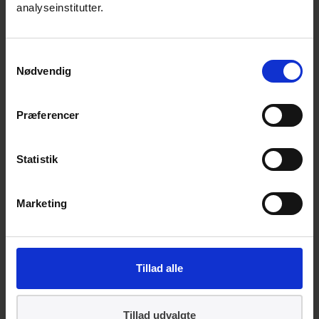
harmoniserede standarder, der er refereret i
analyseinstitutter.
EU-Tidende, kan de opnå formodning for
overensstemmelse. Det betyder, at
Samtykkevalg
virksomheder og organisationer kan
Nødvendig
dokumentere, at deres AI-systemer lever op
til kravene for AI-systemer med højrisiko i AI-
Præferencer
forordningen (bilag III og bilag I).
Lige så snart standarderne er i offentlig
Statistik
høring, kan alle virksomheder læse med for
at finde ud af, hvordan de skal begynde at
Marketing
forberede sig.
Vil du vide mere om standarder til
understøttelse af AI-forordningen?
Tillad alle
Kim Skov Hilding
Tillad udvalgte