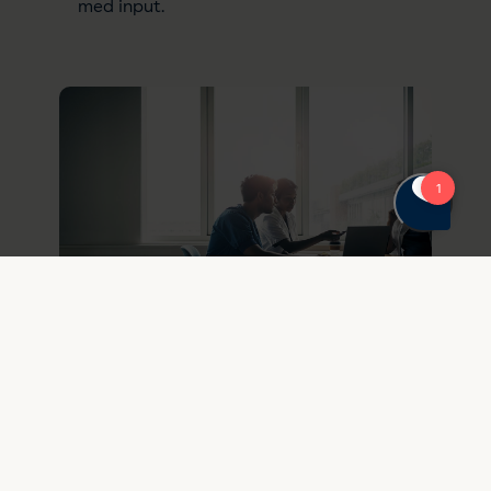
med input.
12. maj 2026
Hvad skal der til, for at AI bedst
kan understøtte et
sundhedsvæsen under pres?
AI har potentiale til at forbedre det