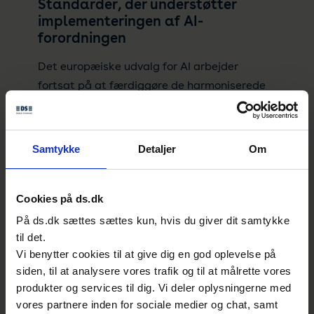
Standarder, der understøtter
implementeringen af AI-
forordningen
Det europæiske udvalg for AI arbejder
fortsat på at færdiggøre de harmoniserede
standarder (hEN’er), der skal hjælpe
virksomheder med at leve op til
højrisikokravene i
AI-forordningen
.
Samtykke
Detaljer
Om
Standarden for kvalitetsledelse i AI-
systemer har allerede været i offentlig
Cookies på ds.dk
høring, mens standarden for computervision
På ds.dk sættes sættes kun, hvis du giver dit samtykke
aktuelt er i høring. Derudover er der to
til det.
standarder – én for risikostyring og én for
Vi benytter cookies til at give dig en god oplevelse på
cybersikkerhed – på vej i offentlig høring.
siden, til at analysere vores trafik og til at målrette vores
produkter og services til dig. Vi deler oplysningerne med
Når virksomheder anvender de
vores partnere inden for sociale medier og chat, samt