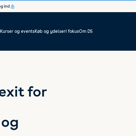
og ind
Kurser og events
Køb og ydelser
I fokus
Om DS
xit for
 og