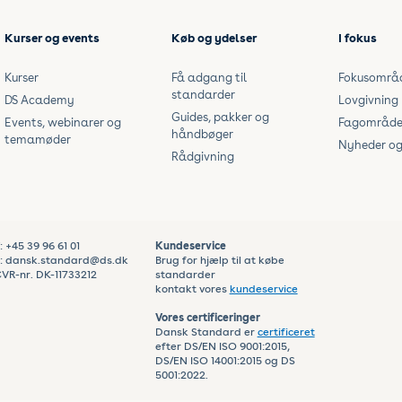
Kurser og events
Køb og ydelser
I fokus
Kurser
Få adgang til
Fokusområ
standarder
DS Academy
Lovgivning
Guides, pakker og
Events, webinarer og
Fagområde
håndbøger
temamøder
Nyheder og 
Rådgivning
: +45 39 96 61 01
Kundeservice
: dansk.standard@ds.dk
Brug for hjælp til at købe
VR-nr. DK-11733212
standarder
kontakt vores
kundeservice
Vores certificeringer
Dansk Standard er
certificeret
efter DS/EN ISO 9001:2015,
DS/EN ISO 14001:2015 og DS
5001:2022.