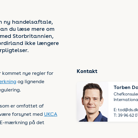
en ny handelsaftale,
r kan du læse mere om
 med Storbritannien,
rdirland ikke længere
rpligtelser.
Kontakt
er kommet nye regler for
rkning
og lignende
Torben D
gulering.
Chefkonsule
International
 som er omfattet af
E:
tod@ds.d
l være forsynet med
UKCA
T:
39 96 62 0
CE-mærkning på det