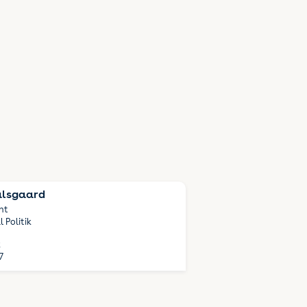
alsgaard
nt
 Politik
k
7