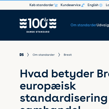
Køb standarder
Kundeservice
English
L
Om standarder
Udvalg
Om standarder
Brexit
Hvad betyder Bre
europæisk
standardisering