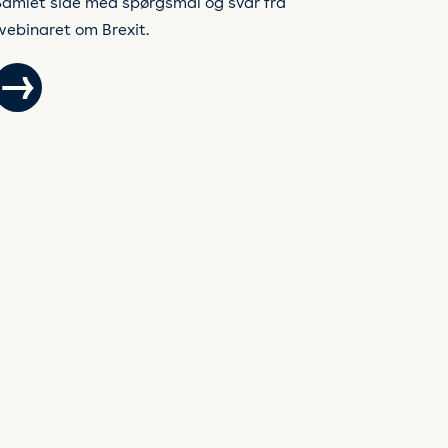
Samlet side med spørgsmål og svar fra
webinaret om Brexit.