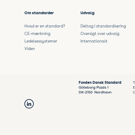
English
Om standarder
Udvalg
Hvad er en standard?
Deltag i standardisering
CE-mærkning
Oversigt over udvalg
Ledelsessystemer
Internationalt
Viden
Fonden Dansk Standard
T
Göteborg Plads 1
E
DK-
2150
Nordhavn
C