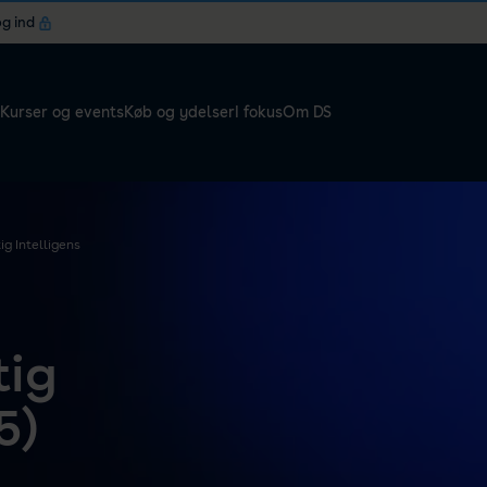
og ind
Kurser og events
Køb og ydelser
I fokus
Om DS
ig Intelligens
tig
5)