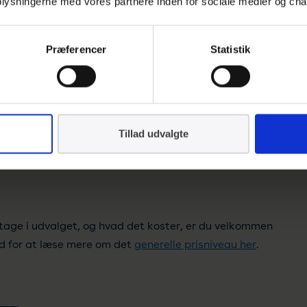
 oplysningerne med vores partnere inden for sociale medier og cha
Præferencer
Statistik
Tillad udvalgte
eltage i udvalget, og hvad det koster, er du velkommen
ed for at læse mere om det
generelle prisniveau her
.