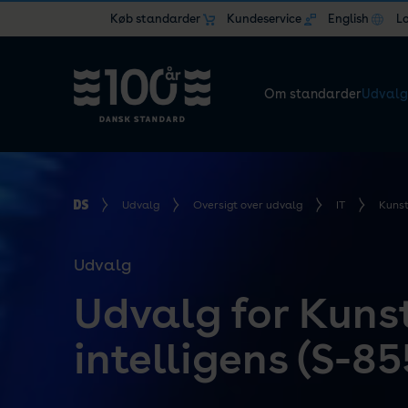
Køb standarder
Kundeservice
English
L
Om standarder
Udvalg
Udvalg
Oversigt over udvalg
IT
Kunst
Udvalg
Udvalg for Kuns
intelligens (S-85