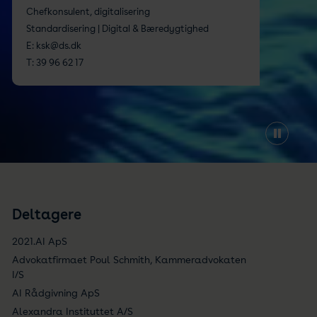
Chefkonsulent, digitalisering
Standardisering | Digital & Bæredygtighed
E:
ksk@ds.dk
T:
39 96 62 17
Deltagere
2021.AI ApS
Advokatfirmaet Poul Schmith, Kammeradvokaten
I/S
AI Rådgivning ApS
Alexandra Instituttet A/S