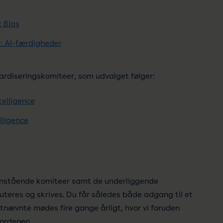
: Bias
4: AI-færdigheder
ardiseringskomiteer, som udvalget følger:
telligence
lligence
enstående komiteer samt de underliggende
teres og skrives. Du får således både adgang til et
tnævnte mødes fire gange årligt, hvor vi foruden
ordenen.