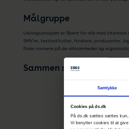
Målgruppe
Udvalgsarbejdet er åbent for alle med interesse 
SMV'er, testinstitutter, forskere, producenter, in
finde navnene på de virksomheder og organisatio
Sammen sætter vi standar
Samtykke
Cookies på ds.dk
På ds.dk sættes sættes kun, h
Vi benytter cookies til at giv