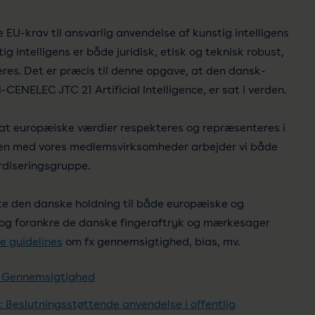
U-krav til ansvarlig anvendelse af kunstig intelligens
 intelligens er både juridisk, etisk og teknisk robust,
es. Det er præcis til denne opgave, at den dansk-
ENELEC JTC 21 Artificial Intelligence, er sat i verden.
at europæiske værdier respekteres og repræsenteres i
n med vores medlemsvirksomheder arbejder vi både
rdiseringsgruppe.
tte den danske holdning til både europæiske og
ns og forankre de danske fingeraftryk og mærkesager
e guidelines
om fx gennemsigtighed, bias, mv.
1: Gennemsigtighed
: Beslutningsstøttende anvendelse i offentlig