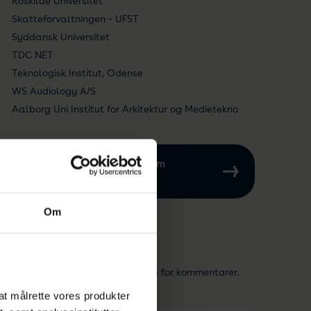
Roskilde Universitet
Skatteforvaltningen - UFST
Syddansk Universitet
TDC NET
Teknologisk Institut, Odense
WS Audiology A/S
Aalborg Uni Institut for Arkitektur og Medietekno
Jeg vil gerne vide mere om
udvalget
Om
Aktuelle høringer
Se
alle standarder
, som er åbne for kommentarer.
l at målrette vores produkter