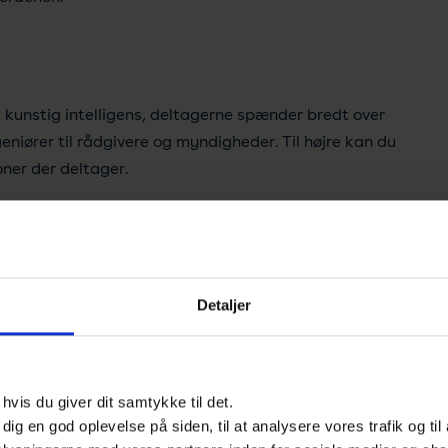
i kunstig intelligens, deltagerne spænder bredt over
geniører til rådgivere og myndigheder. Til højre kan du
ner der deltager.
der for fremtiden
Detaljer
vis du giver dit samtykke til det.
e dig en god oplevelse på siden, til at analysere vores trafik og ti