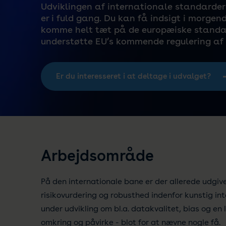
Udviklingen af internationale standarder 
er i fuld gang. Du kan få indsigt i morge
komme helt tæt på de europæiske standar
understøtte EU’s kommende regulering af k
Er du interesseret i at deltage i udvalget?
Arbejdsområde
På den internationale bane er der allerede udgiv
risikovurdering og robusthed indenfor kunstig i
under udvikling om bl.a. datakvalitet, bias og e
omkring og påvirke - blot for at nævne nogle få.