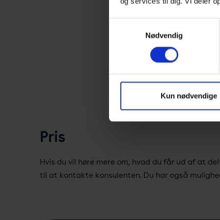
og services til dig. Vi deler
Samtykkevalg
Nødvendig
Kun nødvendige
Pris
Hvis du vil høre mere om, hvad du får ud af at d
til at kontakte konsulenten. Du har også muligh