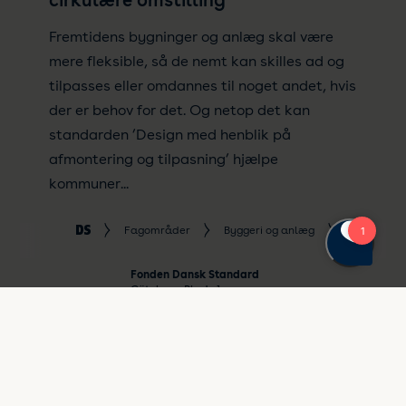
cirkulære omstilling
Fremtidens bygninger og anlæg skal være
mere fleksible, så de nemt kan skilles ad og
tilpasses eller omdannes til noget andet, hvis
der er behov for det. Og netop det kan
standarden ’Design med henblik på
afmontering og tilpasning’ hjælpe
kommuner...
Fagområder
Byggeri og anlæg
byggeri 25
Fonden Dansk Standard
Göteborg Plads 1
DK-
2150
Nordhavn
T: +45 39 96 61 01
E: dansk.standard@ds.dk
CVR-nr. DK-11733212