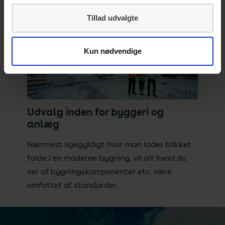
for standarder og standardisering.
Tillad udvalgte
Kun nødvendige
Udvalg inden for byggeri og
anlæg
Nærmest ligegyldigt hvor man lader blikket
falde i en moderne bygning, vil alt hvad du
ser af bygningskomponenter etc. være
omfattet af standarder.