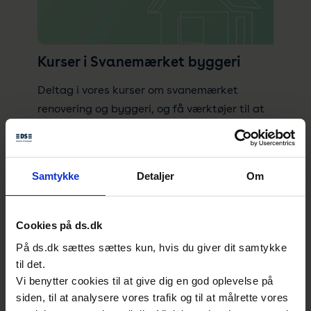
Kurser i Svanemærket byggeri
Deltag i vores kurser om svanemærket
renovering og byggeri, og få værktøjer til at
fremme mere miljø- og klimavenlige
praksisser i byggebranchen.
Samtykke
Detaljer
Om
Cookies på ds.dk
På ds.dk sættes sættes kun, hvis du giver dit samtykke
til det.
Vi benytter cookies til at give dig en god oplevelse på
Den 28. marts kl. 10:00 - 11:30
siden, til at analysere vores trafik og til at målrette vores
Webinar om udvikling af