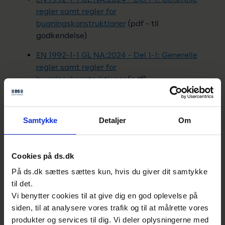
regler samt regler for
bygningskonstruktioner
(pdf - til
godkendelse)
EN 1992-1-1 GL NA:2024 - Del 1-1: Generelle
regler samt regler for
bygningskonstruktioner
(pdf)
Eurocode 3 - Stålkonstruktioner
Samtykke
Detaljer
Om
EN 1993-1-x GL NA:2024 (Del 1-1, 1-3, 1-5, 1-
8, 1-9 og 1-10)
(pdf)
Cookies på ds.dk
EN 1993-1-x GL NA:2024 (Del 1-1, 1-3, 1-5, 1-
8, 1-9 og 1-10)
(pdf)
På ds.dk sættes sættes kun, hvis du giver dit samtykke
til det.
Vi benytter cookies til at give dig en god oplevelse på
Eurocode 4 - Kompositkonstruktioner
siden, til at analysere vores trafik og til at målrette vores
EN 1994-1-1 GL NA:2024 - Del 1-1: Generelle
produkter og services til dig. Vi deler oplysningerne med