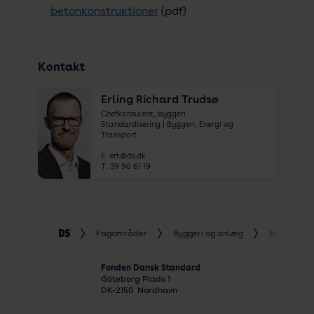
betonkonstruktioner
(pdf)
Kontakt
Erling Richard Trudsø
Chefkonsulent, byggeri
Standardisering | Byggeri, Energi og
Transport
E:
ert@ds.dk
T:
39 96 61 19
Fagområder
Byggeri og anlæg
Eurocodes
Fonden Dansk Standard
Göteborg Plads 1
DK-
2150
Nordhavn