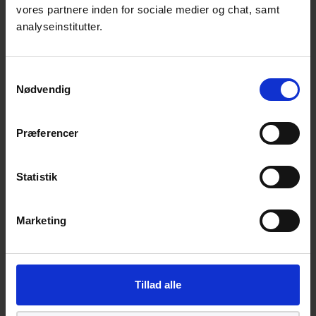
regler samt regler for
vores partnere inden for sociale medier og chat, samt
bygningskonstruktioner
(pdf)
analyseinstitutter.
EN 1994-1-1 GL NA:2024 - Del 1-1: Generelle
regler samt regler for
Samtykkevalg
bygningskonstruktioner
(pdf)
Nødvendig
Eurocode 5 - Trækonstruktioner
Præferencer
EN 1995-1-1 GL NA:2024 - Del 1-1: Generelt
- Almindelige regler samt regler for
Statistik
bygningskonstruktioner
(pdf)
EN 1995-1-1 GL NA:2024
(pdf)
Marketing
EN 1995-1-2 GL NA:2025 - Del 1-2: Generelt
– Brandteknisk dimensionering
(pdf)
Tillad alle
Eurocode 6 - Murværkskonstruktioner