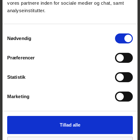
vores partnere inden for sociale medier og chat, samt
Inspirationsoplæg ved Sørine Vesth
analyseinstitutter.
Rasmussen, Advisor on children’s rights &
tech policy, Børns Vilkår
Samtykkevalg
Fælles drøftelse af centrale udfordringer
Nødvendig
på området, prioriteringer og mulige
løsninger
Præferencer
Afrunding og næste skridt.
Statistik
Bemærk: Arrangementet afholdes som fysisk
møde, men det er muligt at være med online.
Marketing
Kontakt
Anne Aaby Hansen
Seniorkonsulent, digitalisering
Tillad alle
Standardisering | Digital & Bæredygtighed
E:
aah@ds.dk