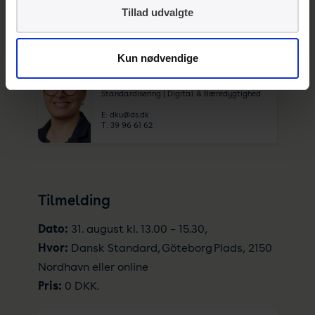
T:
39 96 62 57
Tillad udvalgte
Kun nødvendige
Dorte Kulle
Chefkonsulent, bæredygtighed
Standardisering | Digital & Bæredygtighed
E:
dku@ds.dk
T:
39 96 61 62
Tilmelding
Dato:
31. august kl. 13.00 – 15.30,
Hvor:
Dansk Standard, Göteborg Plads, 2150
Nordhavn eller online
Pris:
0 DKK.