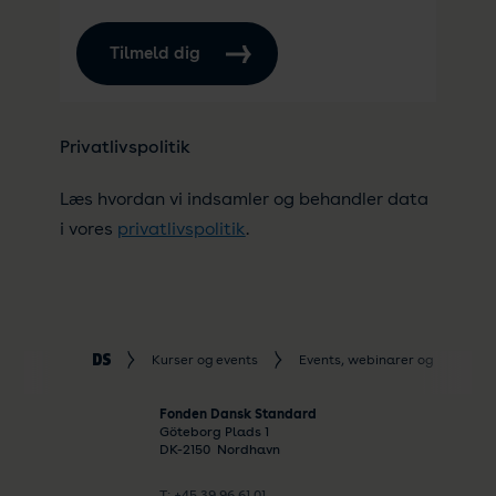
Privatlivspolitik
Læs hvordan vi indsamler og behandler data
i vores
privatlivspolitik
.
Kurser og events
Events, webinarer og temamø
Fonden Dansk Standard
Göteborg Plads 1
DK-
2150
Nordhavn
T: +45 39 96 61 01