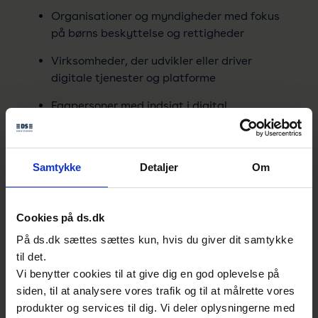
Organisationer og myndigheder med fokus
på børns beskyttelse og rettigheder
Virksomheder, der udvikler eller driver
digitale tjenester og platforme
Fagpersoner med indsigt i digital
sikkerhed, teknologi eller regulering
Andre med interesse for området
Samtykke
Detaljer
Om
Program
Velkomst og introduktion ved Dansk
Cookies på ds.dk
Standard
På ds.dk sættes sættes kun, hvis du giver dit samtykke
til det.
Præsentationsrunde
Vi benytter cookies til at give dig en god oplevelse på
Inspirationsoplæg ved Ask Hesby
siden, til at analysere vores trafik og til at målrette vores
Holm, direktør i Digitalt Ansvar
produkter og services til dig. Vi deler oplysningerne med