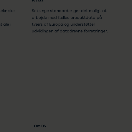
tekniske
Seks nye standarder gør det muligt at
arbejde med fælles produktdata på
iale i
tværs af Europa og understøtter
udviklingen af datadrevne forretninger.
Om DS