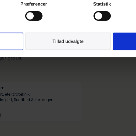
Præferencer
Statistik
deltagelsen?
e i 2-3 møder årligt. Programmet er baseret på interne og ek
lår eller afholder. Den ansvarlige fra Dansk Standard er to
Tillad udvalgte
f indlæggene, så der sikres konsistens og variation i prog
er gratis.
rm
t, elektroteknik
ng | El, Sundhed & Forbruger
8