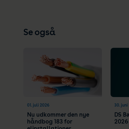
Se også
01. juli 2026
30. jun
Nu udkommer den nye
DS B
håndbog 183 for
2026
elinstallationer