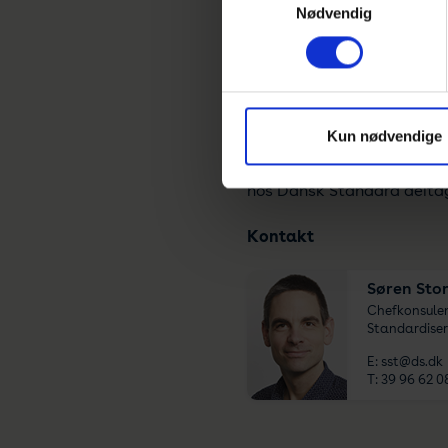
Nødvendig
Hvad kræver 
Du inviteres til at deltag
andre deltagere selv fores
Kun nødvendige
sørger for koordinering a
hos Dansk Standard deltag
Kontakt
Søren Sto
Chefkonsulen
Standardiseri
E:
sst@ds.dk
T:
39 96 62 0