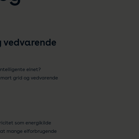
og vedvarende
ntelligente elnet?
 smart grid og vedvarende
ricitet som energikilde
., at mange elforbrugende