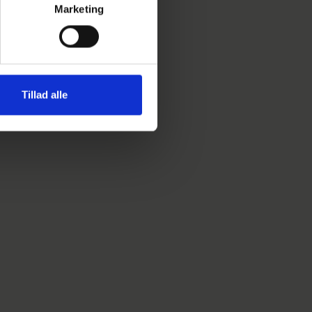
Marketing
sterne oplæg, som du og de
vholder på indlæggene og
Tillad alle
rammet. Udvalgsmedlemmer