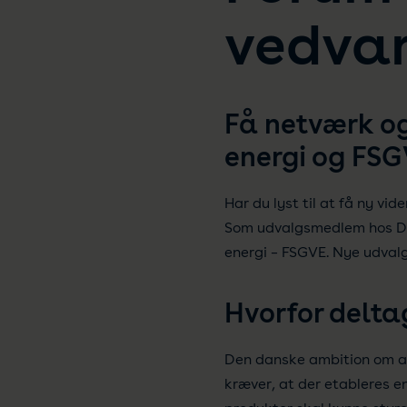
vedvar
Få netværk og
energi og FS
Har du lyst til at få ny vi
Som udvalgsmedlem hos Dan
energi – FSGVE. Nye udval
Hvorfor delta
Den danske ambition om at 
kræver, at der etableres e