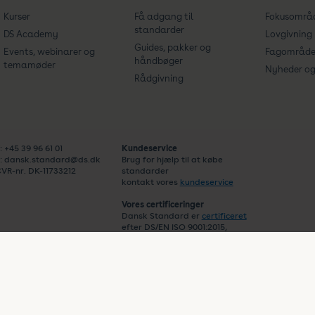
Kurser
Få adgang til
Fokusområ
standarder
DS Academy
Lovgivning
Guides, pakker og
Events, webinarer og
Fagområde
håndbøger
temamøder
Nyheder og 
Rådgivning
: +45 39 96 61 01
Kundeservice
: dansk.standard@ds.dk
Brug for hjælp til at købe
VR-nr. DK-11733212
standarder
kontakt vores
kundeservice
Vores certificeringer
Dansk Standard er
certificeret
efter DS/EN ISO 9001:2015,
DS/EN ISO 14001:2015 og DS
5001:2022.
s.