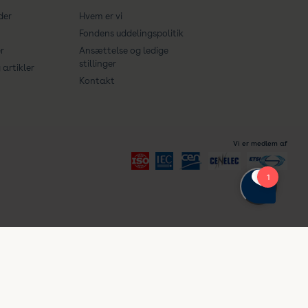
der
Hvem er vi
Fondens uddelingspolitik
r
Ansættelse og ledige
stillinger
artikler
Kontakt
Vi er medlem af