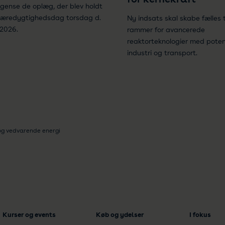
r gense de oplæg, der blev holdt
Bæredygtighedsdag torsdag d.
Ny indsats skal skabe fælles 
 2026.
rammer for avancerede
reaktorteknologier med potent
industri og transport.
og vedvarende energi
Kurser og events
Køb og ydelser
I fokus