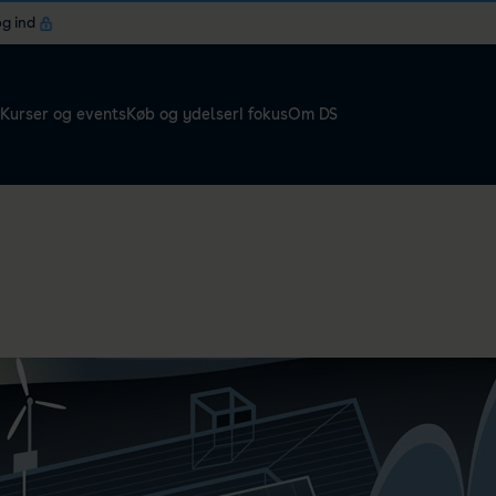
og ind
Kurser og events
Køb og ydelser
I fokus
Om DS