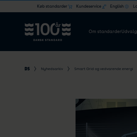
Køb standarder
Kundeservice
English
L
Om standarder
Udvalg
Nyhedsarkiv
Smart Grid og vedvarende energi