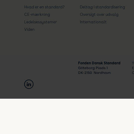
Hvad er en standard?
Deltag i standardisering
CE-mærkning
Oversigt over udvalg
Ledelsessystemer
Internationalt
Viden
Fonden Dansk Standard
T
Göteborg Plads 1
E
DK-
2150
Nordhavn
C
Ophavsret © 2026 Dansk Standard. Alle rettigheder forbeholde
Privatlivspolitik