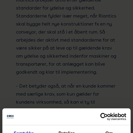
standarder for ydelse og sikkerhed.
Standarderne fylder især meget, når Riantics
skal bygge helt nye konstruktioner fx en ny
conveyor, der skal stå i et åbent rum. Så
arbejdes der aktivt med standarderne for at
være sikker på at leve op til gældende krav
om ydelse og sikkerhed indenfor maskiner og
transportører, for at anlægget kan blive
godkendt og klar til implementering.
- Det betyder også, at når en kunde kommer
med særlige krav, som kun gælder for
kundens virksomhed, så kan vi ty til
standarderne for at fortælle, hvad vi
overholder og ikke kan overholde for at
levere lovlige løsninger, siger Rasmus Tvede