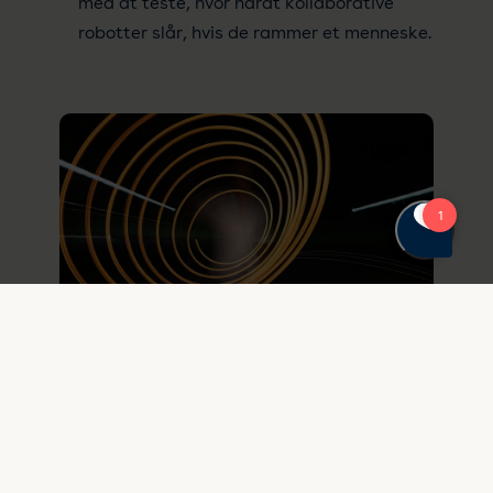
med at teste, hvor hårdt kollaborative
robotter slår, hvis de rammer et menneske.
27. august 2020
Fremtidens elektrotekniske
standardiseringsemner og
SDG’erne