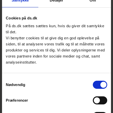
Samtykke
Detaljer
Om
Pedersen.
En standard gælder for et specifikt område
Cookies på ds.dk
og funktioner. Derfor skelner Riantics også
På ds.dk sættes sættes kun, hvis du giver dit samtykke
mellem, om de bygger konstruktioner, der er
til det.
maskiner og anlæg, eller om det er robotter.
Vi benytter cookies til at give dig en god oplevelse på
For der gælder forskellige standarder alt
siden, til at analysere vores trafik og til at målrette vores
efter, hvilken konstruktion det er.
produkter og services til dig. Vi deler oplysningerne med
vores partnere inden for sociale medier og chat, samt
- Helt generelt er det vigtigt at kigge på
analyseinstitutter.
konstruktionens performance level, altså
krav til dens sikkerhed ved brug af interlock
på maskinafskærmning. Det gør vi ud fra en
Samtykkevalg
Nødvendig
risikovurdering baseret på DS/EN ISO 12100,
og som er en grundstandard for, hvordan
man bygger maskiner. Men ellers benytter vi
Præferencer
os af 4-6 standarder, der alle ligger indenfor