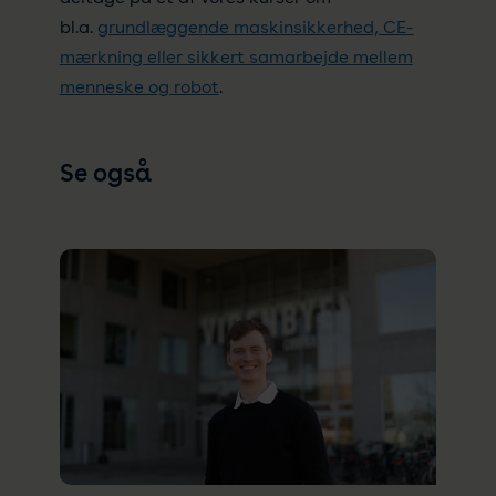
bl.a.
grundlæggende maskinsikkerhed, CE-
mærkning eller sikkert samarbejde mellem
menneske og robot
.
Se også