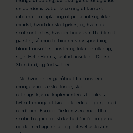
mange af de ting, der skal gøres før og under
en pandemi. Det er fx sikring af korrekt
information, oplæring af personale og ikke
mindst, hvad der skal gøres, og hvem der
skal kontaktes, hvis der findes smitte blandt
gæster, så man forhindrer virusspredning
blandt ansatte, turister og lokalbefolkning,
siger Helle Harms, seniorkonsulent i Dansk
Standard, og fortsætter:
- Nu, hvor der er genåbnet for turister i
mange europæiske lande, skal
retningslinjerne implementeres i praksis,
hvilket mange aktører allerede er i gang med
rundt om i Europa. De kan være med til at
skabe tryghed og sikkerhed for forbrugerne
og dermed øge rejse- og oplevelseslysten i