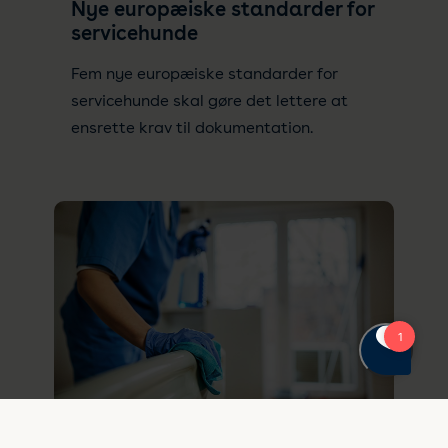
Nye europæiske standarder for
servicehunde
Fem nye europæiske standarder for
servicehunde skal gøre det lettere at
ensrette krav til dokumentation.
15. januar 2026