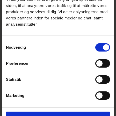
til corona.
siden, til at analysere vores trafik og til at målrette vores
produkter og services til dig. Vi deler oplysningerne med
- Retningslinjerne kan hjælpe med at gøre
vores partnere inden for sociale medier og chat, samt
det mere sikkert og trygt for forbrugerne,
analyseinstitutter.
der gerne vil ud at opleve verden igen. Og
samtidigt er et fælles mærke et vigtigt
Samtykkevalg
genkendeligt symbol for turismen i forhold til
Nødvendig
pandemier, som gør det lettere for
forbrugerne at se, at her er der taget de
Præferencer
rette tiltag i forhold til corona, siger Sine
Jensen, seniorrådgiver i Forbrugerrådet
Tænk.
Statistik
De nye europæiske retningslinjer for sundhed
Marketing
og sikkerhed skal ses som et supplement til
nationale sundhedsretningslinjer og andre
branchespecifikke retningslinjer. De er