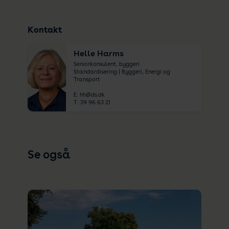
Kontakt
Helle Harms
Seniorkonsulent, byggeri
Standardisering | Byggeri, Energi og
Transport
E:
hh@ds.dk
T:
39 96 63 21
Se også