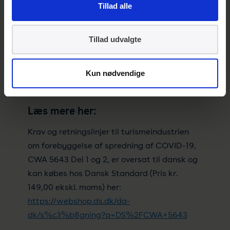
udarbejdet af de europæiske
Tillad alle
standardiseringsorganisationer sammen
med aktører fra turismebranchen i de
Tillad udvalgte
enkelte lande. Arbejdet er initieret på
opfordring fra EU Kommissionen for at
Kun nødvendige
understøtte åbningen af turismesæsonen i
Europa i sommeren 2021.
Læs mere her:
Krav og retningslinjer til turismeindustrien
om forebyggelse af spredning af COVID-19,
CWA 5643 Del 1 og 2, er oversat til dansk og
kan købes hos Dansk Standard (Pris kr.
149,00 ekskl. moms) her:
https://webshop.ds.dk/da-
dk/s%c3%b8gning?q=DS%2FCWA+5643