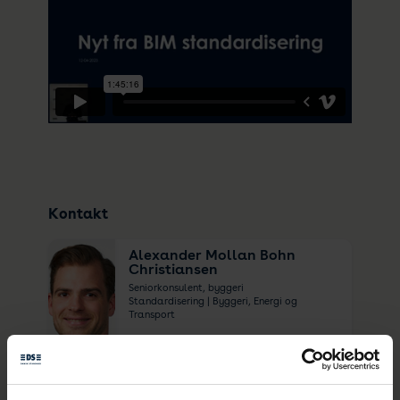
Kontakt
Alexander Mollan Bohn
Christiansen
Seniorkonsulent, byggeri
Standardisering | Byggeri, Energi og
Transport
E:
amc@ds.dk
T:
39 96 62 37