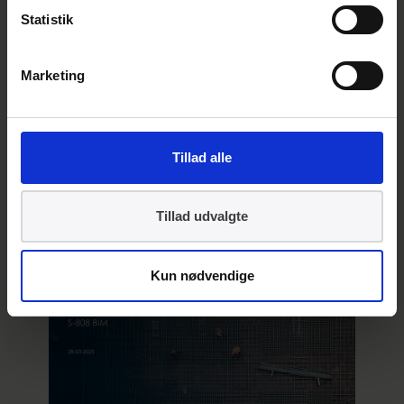
Statistik
Det digitale produktpas er interessant for
alle typer af producenter. Inden for
byggeriet er det særligt interessant at se
Marketing
på sammenhængen mellem det digitale
produktpas og hvordan dette skal fungere
under den nye byggevareforordning og i
Tillad alle
samspil...
Tillad udvalgte
Kun nødvendige