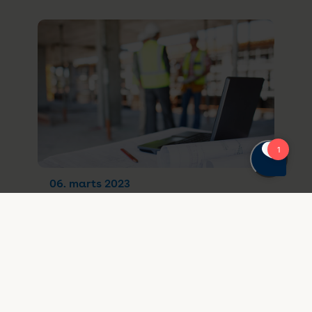
06. marts 2023
Det digitale samarbejde i
byggeriet skal fremmes for at
udnytte mulighederne bedst
muligt
Den danske byggebranche kunne udnytte
de muligheder, der ligger i digitaliseringen