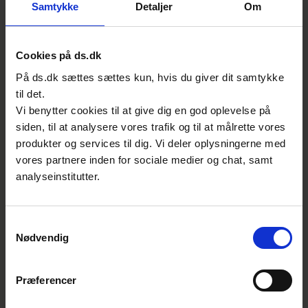
Samtykke
Detaljer
Om
Se også
Cookies på ds.dk
På ds.dk sættes sættes kun, hvis du giver dit samtykke
til det.
Vi benytter cookies til at give dig en god oplevelse på
siden, til at analysere vores trafik og til at målrette vores
produkter og services til dig. Vi deler oplysningerne med
vores partnere inden for sociale medier og chat, samt
analyseinstitutter.
Samtykkevalg
Nødvendig
20. marts 2026
Åbent udvalgsmøde i S-808 og
Præferencer
S-896: Det digitale produktpas
og BIM