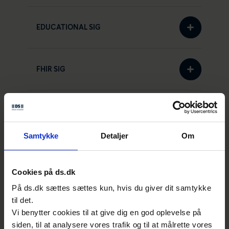
EDUCATIONAL SIG
FHIR SIG
Målgruppe
Samtykke
Detaljer
Om
I HL7-Denmark deltager fageksperter, der
har interesse for HL7
Cookies på ds.dk
sundhedsinformatikstandarder og/eller
På ds.dk sættes sættes kun, hvis du giver dit samtykke
arbejder med udvikling, implementering og
til det.
drift af sundheds-it fx som producent eller
Vi benytter cookies til at give dig en god oplevelse på
leverandør af it og teknisk service, som
siden, til at analysere vores trafik og til at målrette vores