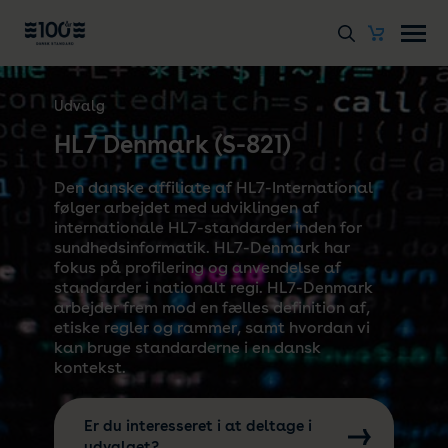
Udvalg
HL7 Denmark (S-821)
Den danske affiliate af HL7-International
følger arbejdet med udviklingen af
internationale HL7-standarder inden for
sundhedsinformatik. HL7-Denmark har
fokus på profilering og anvendelse af
standarder i nationalt regi. HL7-Denmark
arbejder frem mod en fælles definition af,
etiske regler og rammer, samt hvordan vi
kan bruge standarderne i en dansk
kontekst.
Er du interesseret i at deltage i
udvalget?