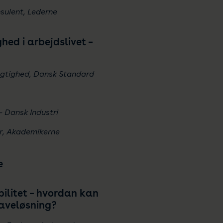
nsulent, Lederne
hed i arbejdslivet –
ygtighed, Dansk Standard
– Dansk Industri
r, Akademikerne
e
ibilitet – hvordan kan
gaveløsning?