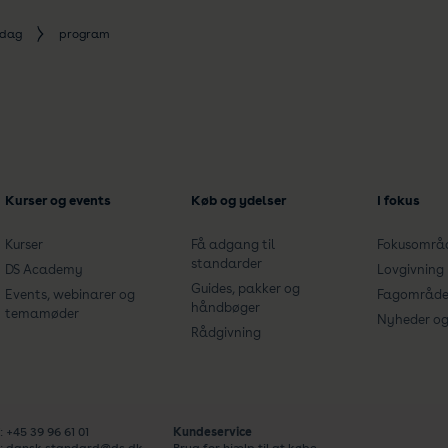
sdag
program
Kurser og events
Køb og ydelser
I fokus
Kurser
Få adgang til
Fokusområ
standarder
DS Academy
Lovgivning
Guides, pakker og
Events, webinarer og
Fagområde
håndbøger
temamøder
Nyheder og 
Rådgivning
: +45 39 96 61 01
Kundeservice