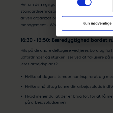
Hør om den nye guide for neurodiversitet og ov
standardiseringsarbejdet i DS og ISO om ’diversit
driven organizations’, ’psykisk arbejdsmiljø’ og 
Kun nødvendige
management - Workplace well-being (trivsel)’.
16:30 - 16:50: Bæredygtighed bordet r
Hils på de andre deltagere ved jeres bord og fortæ
udfordringer og styrker I ser ved at fokusere på
jeres arbejdsplads?
Hvilke af dagens temaer har inspireret dig me
Hvilke små tiltag kunne din arbejdsplads indfø
Hvad mener du, at der er brug for, for at få m
på arbejdspladserne?