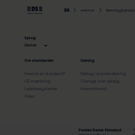
webinar
Bæredygtighed
Sprog
Dansk
English
Om standarder
Udvalg
Hvad er en standard?
Deltag i standardisering
CE-mærkning
Oversigt over udvalg
Ledelsessystemer
Internationalt
Viden
Fonden Dansk Standard
T