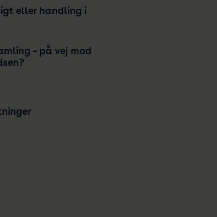
igt eller handling i
samling – på vej mod
dsen?
kninger