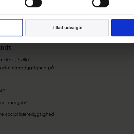
ergangsalder samt
etsledelse’, ’purpose-
’Human ressource
Tillad udvalgte
undt
l kort, hvilke
 social bæredygtighed på
st?
re i morgen?
ere social bæredygtighed