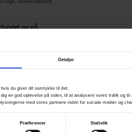
na Fogh, seniorkonsulent,
samfundet og på
g tidligere statsrevisor
F
Detaljer
 arbejde med
ygtighed på
vis du giver dit samtykke til det.
e dig en god oplevelse på siden, til at analysere vores trafik og ti
ute og forperson for Dansk
 oplysningerne med vores partnere inden for sociale medier og cha
Lise Schmidt Aagesen,
chefkonsulent, Dansk
Præferencer
Statistik