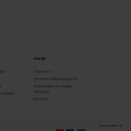
Om DS
der
Hvem er vi
Fondens uddelingspolitik
r
Ansættelse og ledige
stillinger
artikler
Kontakt
Vi er medlem af