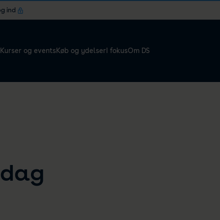
og ind
Kurser og events
Køb og ydelser
I fokus
Om DS
sdag