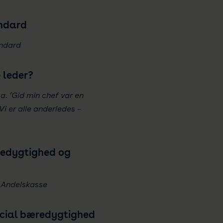
andard
andard
 leder?
.a. ’Gid min chef var en
Vi er alle anderledes –
æredygtighed og
r Andelskasse
social bæredygtighed