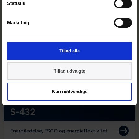
Statistik
Cirkulær økonomi i byggeri og anlæg
Marketing
Næste møde:
S-889
17. sep.
Tillad alle
CO2-fangst, -transport, -lagring og -
Tillad udvalgte
forædling
Kun nødvendige
S-432
Energiledelse, ESCO og energieffektivitet