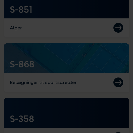
S-851
Alger
S-868
Belægninger til sportsarealer
S-358