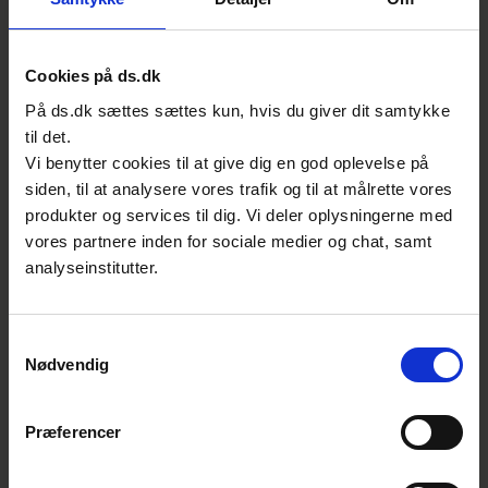
S-1000 / U-01
Cookies på ds.dk
På ds.dk sættes sættes kun, hvis du giver dit samtykke
Cirkulær økonomi i organisationer
til det.
Vi benytter cookies til at give dig en god oplevelse på
siden, til at analysere vores trafik og til at målrette vores
produkter og services til dig. Vi deler oplysningerne med
vores partnere inden for sociale medier og chat, samt
S-1000 / U-06
analyseinstitutter.
Cirkulære tekstiler (S-1000 U6)
Samtykkevalg
Nødvendig
Præferencer
S-878