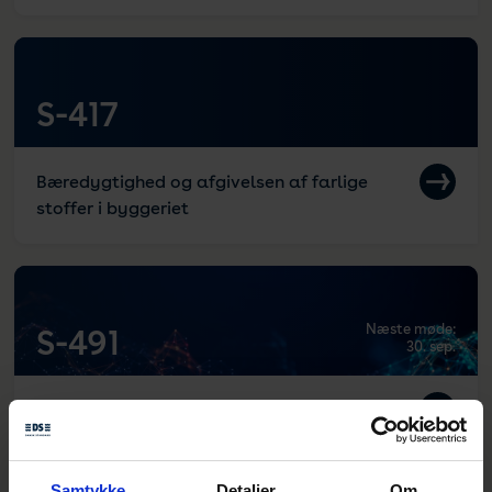
S-417
Bæredygtighed og afgivelsen af farlige
stoffer i byggeriet
Næste møde:
S-491
30. sep.
Data spaces and data management
Samtykke
Detaljer
Om