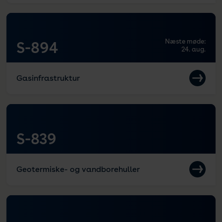
Næste møde:
S-894
24. aug.
Gasinfrastruktur
S-839
Geotermiske- og vandborehuller