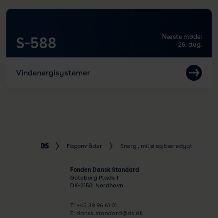
Næste møde:
S-588
26. aug.
Vindenergisystemer
Fagområder
Energi, miljø og bæredygtighed
Fonden Dansk Standard
Göteborg Plads 1
DK-
2150
Nordhavn
T: +45 39 96 61 01
E: dansk.standard@ds.dk