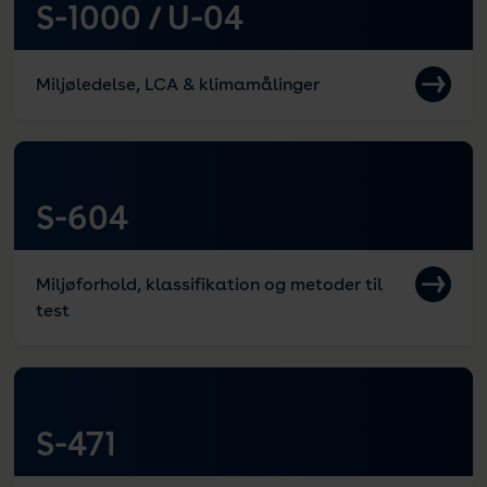
S-1000 / U-04
Miljøledelse, LCA & klimamålinger
S-604
Miljøforhold, klassifikation og metoder til
test
S-471