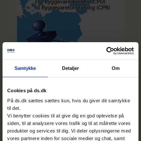
Samtykke
Detaljer
Om
Cookies på ds.dk
På ds.dk sættes sættes kun, hvis du giver dit samtykke
”Byggevarer skal CE-mærkes”
til det.
fortæller i et letforståeligt og
Vi benytter cookies til at give dig en god oplevelse på
informativt sprog hvad man skal være
opmærksom på, når det gælder CE-
siden, til at analysere vores trafik og til at målrette vores
mærkning af byggevarer.
produkter og services til dig. Vi deler oplysningerne med
vores partnere inden for sociale medier og chat, samt