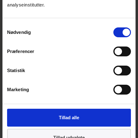
Byggevarer omfatter alt fra cement og
analyseinstitutter.
mursten til køkkenvaske og skorstene.
Byggevaredirektivet (CPD) som vi kender det
Samtykkevalg
blev den 1. juli 2013 erstattet af
Nødvendig
Byggevareforordningen (CPR). I forbindelse
med overgangen udkommer dette DS-hæfte
19 i en revideret udgave for at informere om
Præferencer
de nye tiltag, der er i Byggevareforordningen.
Dette hæfte har til formål at formidle de
Statistik
væsentligste ændringer for forskellige
brugergrupper på en overskuelig måde. Der
Marketing
er derfor udarbejdet særskilte afsnit for hver
brugergruppe, således at hæftet kan
anvendes som opslagsværk og tjekliste og
Tillad alle
derved hjælpe virksomheder med at
imødekomme kravene i
Byggevareforordningen.
Tillad udvalgte