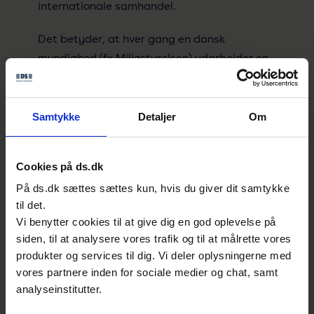
internationale samhandel.
Det betyder, at hver gang en dansk
myndighed (fx Miljøstyrelsen) udarbejder en
forskrift, der kan virke som en teknisk
handelshindring, er myndigheden forpligtet
til at meddele dette via en notifikation.
Samtykke
Detaljer
Om
Denne fremsendes til alle lande, der er med i
WTO-aftalen, hvorefter det påhviler det
Cookies på ds.dk
enkelte lands myndighed at offentliggøre
På ds.dk sættes sættes kun, hvis du giver dit samtykke
meddelelsen. WTO-notificering foretages af
til det.
mere end 120 lande.
Vi benytter cookies til at give dig en god oplevelse på
siden, til at analysere vores trafik og til at målrette vores
I EU eksisterer en lignende procedure baseret
produkter og services til dig. Vi deler oplysningerne med
på EUROPA-PARLAMENTETS OG RÅDETS
vores partnere inden for sociale medier og chat, samt
DIREKTIV (EU) 2015/1535 af 9. september
analyseinstitutter.
2015 om en informationsprocedure. Her