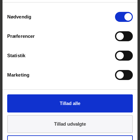
deltager både EU- og EFTA-lande.
Samtykkevalg
Skal du som dansk producent eksportere til
Nødvendig
andre lande, formidler vi gerne kontakten
videre til andre landes
WTO Enquiry Points
.
Præferencer
Oversigt over nationale forskrifter der kan
Statistik
skabe hindringer for den internationale
samhandel:
Marketing
EU notifikationer
TBT notifikationer
Tillad alle
Tillad udvalgte
Kontakt
Informationscentret