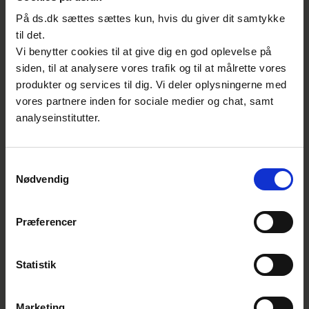
virksomheder. Forventningerne til
På ds.dk sættes sættes kun, hvis du giver dit samtykke
til det.
standarderne er derfor store.
Vi benytter cookies til at give dig en god oplevelse på
- Der har manglet en fælles international
siden, til at analysere vores trafik og til at målrette vores
produkter og services til dig. Vi deler oplysningerne med
måde at måle bæredygtighed på. Det bliver
vores partnere inden for sociale medier og chat, samt
der rådet bod på nu. Jeg er sikker på, at
analyseinstitutter.
standarderne i fremtiden vil spille en vigtig
rolle, når vi skal definere bæredygtighed,
som i dag er et meget diffust og
Samtykkevalg
Nødvendig
vidtfavnende begreb. Samtidigt vil man som
land, kommune, by eller virksomhed få
nemmere ved at sætte krav til, hvor
Præferencer
bæredygtig man vil være – og måle på, om
man lever op til det. Og man kan
Statistik
sammenligne sin indsats og resultater med
andre og på den måde se, hvor bæredygtig
Marketing