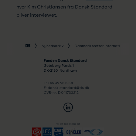
hvor Kim Christiansen fra Dansk Standard
bliver interviewet.
Nyhedsarkiv
Danmark sætter internationale st
Fonden Dansk Standard
Göteborg Plads 1
DK-
2150
Nordhavn
T: +45 39 96 61 01
E: dansk.standard@ds.dk
CVR-nr. DK-11733212
Vi er medlem af