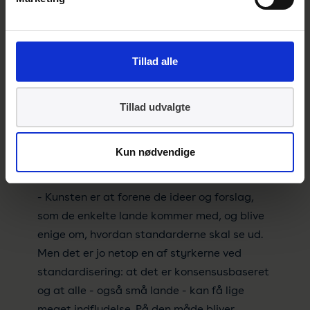
man egentlig er, siger Anne Hasløv Stæhr.
På det internationale møde på Bornholm skal
danske og internationale eksperter mødes
Tillad alle
og diskutere, hvilke indikatorer og initiativer,
der findes inden for bæredygtige samfund,
Tillad udvalgte
hvilke der er relevante at medtage i
standarderne, og hvordan standarderne kan
bruges – eksempelvis af et land som
Kun nødvendige
Danmark eller et ø-samfund som Bornholm.
- Kunsten er at forene de ideer og forslag,
som de enkelte lande kommer med, og blive
enige om, hvordan standarderne skal se ud.
Men det er jo netop en af styrkerne ved
standardisering: at det er konsensusbaseret
og at alle - også små lande - kan få lige
meget indflydelse. På den måde bliver