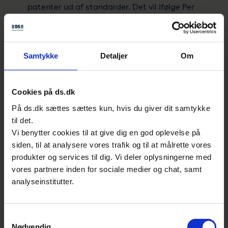
patenter ud af standarder. Det vil ifølge Per
Crety være en meget hård linje, for selv om
der er problemer med at dele patenter,
kommer man ikke uden om, at de er
Samtykke
Detaljer
Om
nødvendige i standarder:
Der er ikke noget ved at have et patent, hvis
Cookies på ds.dk
der ikke er andre, der bruger det. Det er helt
På ds.dk sættes sættes kun, hvis du giver dit samtykke
essentielt, at fx telefoner kan snakke
til det.
sammen, og det kan de kun, hvis patenterne
Vi benytter cookies til at give dig en god oplevelse på
kommer ind i standarderne.
siden, til at analysere vores trafik og til at målrette vores
produkter og services til dig. Vi deler oplysningerne med
Per Crety
vores partnere inden for sociale medier og chat, samt
Seniorkonsulent
Dansk Standard
analyseinstitutter.
Beskytte eller dele?
Samtykkevalg
En anden problematik ved at forene patenter
Nødvendig