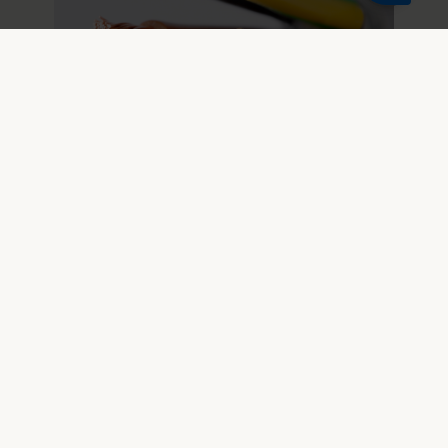
01. juli 2026
Nu udkommer den nye håndbog
183 for elinstallationer
Den opdaterede håndbog samler de
gældende standarder for elektriske
installationer og giver overblik over de
seneste ændringer og rettelser på
området.
Nyhedsarkiv
Standarder og patenter – hvornår e
Fonden Dansk Standard